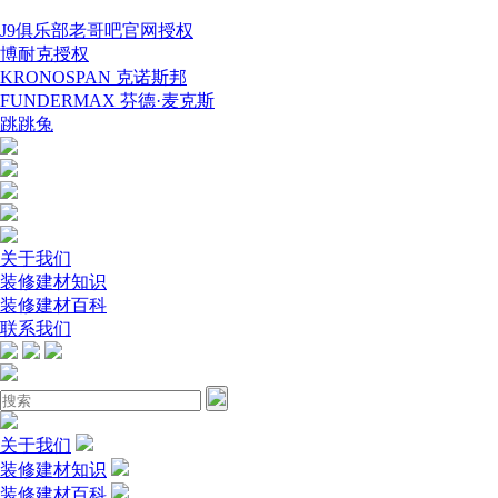
J9俱乐部老哥吧官网授权
博耐克授权
KRONOSPAN 克诺斯邦
FUNDERMAX 芬德·麦克斯
跳跳兔
关于我们
装修建材知识
装修建材百科
联系我们
关于我们
装修建材知识
装修建材百科