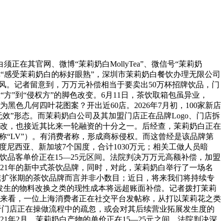
正在其官网、微博“茉莉奶白MollyTea”、微信号“茉莉奶
称“感受茉莉奶白的标好眼熟”，深圳市茉莉奶白餐饮办理无限公司
风。记者留意到，万万元补偿相当于要卖出50万杯招牌饮品，门
“方”到“侵权方”的脚色改变。6月11日，茶饮取箱包虽异业，
色几何四叶花图案？开出近60店。2026年7月初，100家新店
效”形态。而茉莉奶白公司及其加盟门店正在品牌Logo、门店拆
改，也接近其比来一轮融资的十分之一。后经查，茉莉奶白正在
称“LV”）。有消费者称，形成商标侵权。而这曾经是该品牌第
尼西亚、新加坡7个国度，合计1030万元；相关工做人员暗
品客单价正在15—25元区间。法院判决万万元高额补偿，加盟
21年的新中式茶饮品牌，同时，对此，茉莉奶白举行了一场名
于高速扩张期的茶饮品牌而言并非小数目；近日，将来我们将持续专
此发生的物料改换之类的现性成本将远超账面补偿。记者拨打茉莉
来看，一位上海消费者正在社交平台发帖称，从打以茉莉花之类
，该问题缘于门店正在操做流程中的疏忽，或会对其后续营业拓展发生度的
年2月，茉莉奶白产物的单价正在15—25元之间，法院判决深