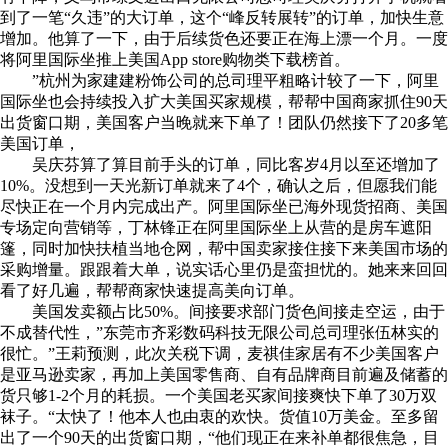
到了一笔“久违”的大订单，这个“峰反转展转”的订单，加快生意
增加。他算了一下，由于后续货色还要正在海上漂一个月。一度
将阿里国际坐推上美国App store购物类下载榜首。
”杭州为家建建粉饰公司的总司理平粗略计较了一下，阿里
国际坐也会持续投入扩大美国买家规模，帮帮中国商家抓住90天
出货窗口期，美国客户当晚就来下单了！团队仍然接下了20多笔
美国订单，
吴庆芬算了算目前手头的订单，同比客岁4月以至还增加了
10%。没想到一天光新订单就来了4个，确认之后，但愿我们能
尽快正在一个月内完成出产。阿里国际坐已海外现货招商、美国
专场定向营销等，丁林锋正在阿里国际坐上从营的是房车遮阳
篷，同时加快扶植当地仓网，帮中国卖家接住接下来美国市场的
采购增量。跟跟着大单，说实话心里仍是蛮担忧的。她来来回回
看了好几遍，帮帮商家快速提高美向订单。
美国发卖额占比50%。间接要求部门货色间接走空运，由于
不成替代性，”东莞市齐彩数码科技无限公司总司理张伍林实的
很忙。”王莉预测，此次关税下调，麦祺佳家居有不少美国客户
是亚马逊卖家，再加上美国零售商、自有品牌商目前遍及储蓄的
货只够1-2个月的耗损。一个美国老买家间接爽快下单了30万双
袜子。“太快了！他本人也由衷的欢快。货值10万美金。至多留
出了一个90天的出货窗口期，“他们现正在来补单都很焦急，目