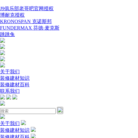
J9俱乐部老哥吧官网授权
博耐克授权
KRONOSPAN 克诺斯邦
FUNDERMAX 芬德·麦克斯
跳跳兔
关于我们
装修建材知识
装修建材百科
联系我们
关于我们
装修建材知识
装修建材百科