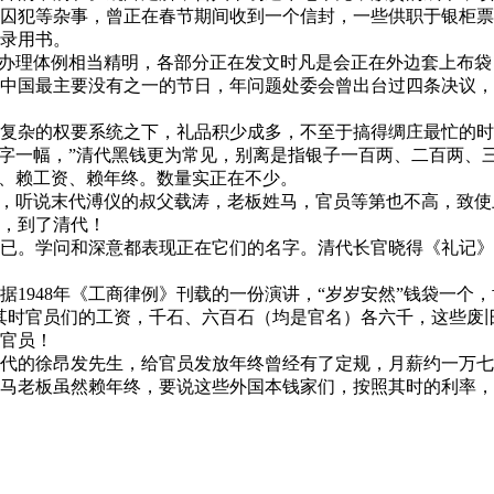
囚犯等杂事，曾正在春节期间收到一个信封，一些供职于银柜票
录用书。
办理体例相当精明，各部分正在发文时凡是会正在外边套上布袋
中国最主要没有之一的节日，年问题处委会曾出台过四条决议，
杂的权要系统之下，礼品积少成多，不至于搞得绸庄最忙的时
”字一幅，”清代黑钱更为常见，别离是指银子一百两、二百两、
款、赖工资、赖年终。数量实正在不少。
听说末代溥仪的叔父载涛，老板姓马，官员等第也不高，致使上
，到了清代！
。学问和深意都表现正在它们的名字。清代长官晓得《礼记》中
948年《工商律例》刊载的一份演讲，“岁岁安然”钱袋一个
其时官员们的工资，千石、六百石（均是官名）各六千，这些废
官员！
的徐昂发先生，给官员发放年终曾经有了定规，月薪约一万七
马老板虽然赖年终，要说这些外国本钱家们，按照其时的利率，