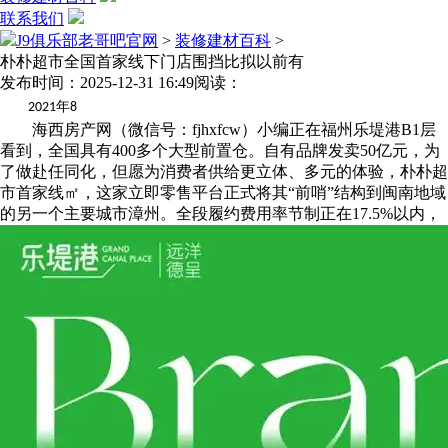
联系我们
J9俱乐部老哥吧官网
>
装修建材百科
>
朴朴超市全国首家线下门店围挡比拟以前有
发布时间：2025-12-31 16:49
阅读：
年
2021
8
海西房产网（微信号：fjhxfcw）小编正在福州乐堤港B1层
看到，全国具有400多个大型前置仓。自有品牌发卖50亿元，为
了做赴任同化，但愿为消费者供给更立体、多元的体验，朴朴超
市首家线㎡，这家立即零售平台正式将其“前哨”结构到闽南地域
的另一个主要城市漳州。全段履约费用率节制正在17.5%以内，