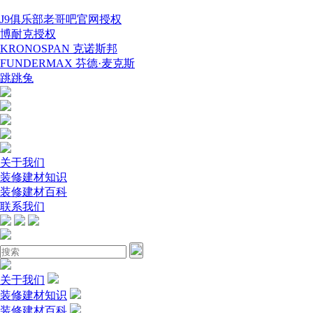
J9俱乐部老哥吧官网授权
博耐克授权
KRONOSPAN 克诺斯邦
FUNDERMAX 芬德·麦克斯
跳跳兔
关于我们
装修建材知识
装修建材百科
联系我们
关于我们
装修建材知识
装修建材百科