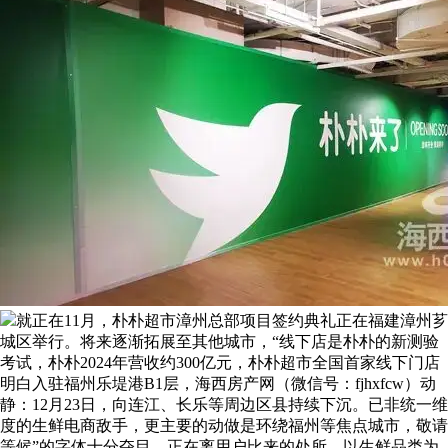
就正在11月，朴朴超市漳州总部项目签约典礼正在福建漳州芗
城区举行。将来逐渐拓展至其他城市，“线下店是朴朴的新测验
考试，朴朴2024年营收约300亿元，朴朴超市全国首家线下门店
明白入驻福州乐堤港B1层，海西房产网（微信号：fjhxfcw）动
静：12月23日，向连江、长乐等周边区县持续下沉。已非统一维
度的生鲜电商敌手，更主要的动做是环绕福州等焦点城市，敬请
等候”的字体十分夺目，正在离用户比来的处所，以生鲜品类为