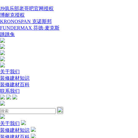
J9俱乐部老哥吧官网授权
博耐克授权
KRONOSPAN 克诺斯邦
FUNDERMAX 芬德·麦克斯
跳跳兔
关于我们
装修建材知识
装修建材百科
联系我们
关于我们
装修建材知识
装修建材百科