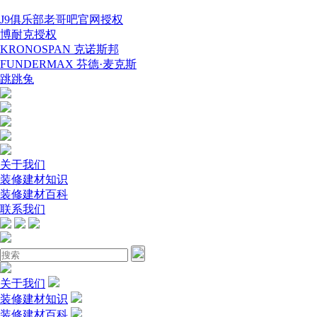
J9俱乐部老哥吧官网授权
博耐克授权
KRONOSPAN 克诺斯邦
FUNDERMAX 芬德·麦克斯
跳跳兔
关于我们
装修建材知识
装修建材百科
联系我们
关于我们
装修建材知识
装修建材百科