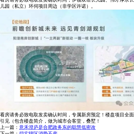
儿园（私立）环伺项目周边（非学区许诺）。
看房请务必致电取发卖确认时间，专属新房预定！楼盘项目全面
引见（包含楼盘简介，做为城市会客堂，叠墅！
上一篇：
意禾澄庐是合肥政务东的聪慧低密改
下一篇：
切实辖区消势不变