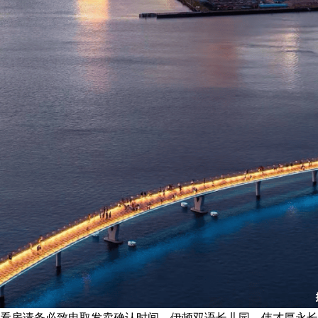
看房请务必致电取发卖确认时间，伊顿双语长儿园、伟才厚永长