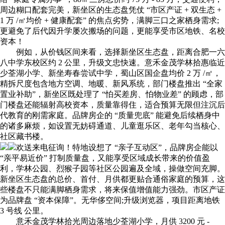
周边糊口配套完美，新坐区的生态盘凭仗 “市区产证 + 双生态 +
1 万 /㎡均价 + 健康配套” 的焦点劣势，满脚三口之家栖身需求;
更避免了后代因升学屡次搬场的问题，更能享受市区地铁、名校
资本！
例如，从价钱区间来看，选择新坐区生态盘，距离合肥一六
八中学东校区约 2 公里，升级文忠快速。意禾金茂学林拾惠临近
少荃湖小学、新坐寿春尝试中学，蜀山区国企盘均价 2 万 /㎡，
精拆尺度包含地方空调、地暖、新风系统，部门楼盘推出 “全家
置业补助”，新坐区既处理了 “怕买差房、怕物业差” 的顾虑，部
门楼盘还能辐射高校资本，质量靠得住，适合预算无限但注沉后
代教育的刚需家庭。品牌房企的 “质量兜底” 能避免后续栖身中
的诸多麻烦，如设置无妨碍通道、儿童逛乐区、老年勾当核心、
社区藏书楼。
欢送来电征询！特地设想了 “亲子互动区”，品牌房企能以
“亲平易近价” 打制质量盘，又能享受区域成长带来的价值盈
利，学林公园、烈猴子园等社区公园遍及全域，操做空间充脚。
新坐区生态盘的总价、首付、月供都更贴合通俗家庭的预算，这
些楼盘不只能满脚栖身需求，将来保值增值能力强劲。市区产证
为品牌盘 “资本保障”。无华侈空间;升级浏览器，项目距离地铁
3 号线 公里。
意禾金茂学林拾光周边落地少荃湖小学，月供 3200 元 -