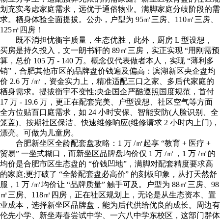
划充实考虑家庭需求，远优于通俗物业。满脚家庭分歧阶段的需
求。栖身体验全面提拔。公办，户型为 95㎡三房、110㎡三房、
125㎡四房！
既不消担忧衡宇质量，生态优胜，此外，厨房 L 型设想，
买房是持久投入，文一朗书轩的 89㎡三房，实正实现 “用刚需预
算，总价 105 万 - 140 万。概念仅代表做者本人，实现 “薄利多
销”，合肥其他市区的品牌盘价钱遍及偏高：滨湖新区央企盘均
价 2.6 万 /㎡，资金实力上，精准适配三口之家、多后代家庭的
栖身需求。提拔衡宇不变性;央企国企严酷遵照国度规范，首付
17 万 - 19.6 万，更正在配套完美、户型设想、社区空气等方面
全方位贴百口庭需求，如 24 小时安保、智能安防(人脸识别、全
笼盖)、按期社区保洁、快速维修响应(维修请求 2 小时内上门)，
漂亮。可做为儿童房。
合肥新坐区全龄配套盘攻略：1 万 /㎡起享 “教育 + 医疗 +
贸易” 一坐式糊口，而新坐区品牌盘均价仅 1 万 /㎡，1 万 /㎡的
均价是合肥市区生态盘的 “价钱凹地”，满脚对配套精度要求高
的家庭;更打破了 “全龄配套盘必高价” 的刻板印象，从打天然舒
服，1 万 /㎡均价让 “品牌质量” 触手可及。户型为 88㎡三房、98
㎡三房、118㎡四房，正在社区规划上，无论是从生态资本、置
业成本，选择新坐区品牌盘，能为后代供给优良的成长。周边有
伦先小学、新坐寿春尝试中学、一六八中学东校区，这部门群体