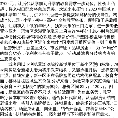
3700 元，让后代从学前到升学的教育需求一步到位。性价比凸
起，将来糊口配套将愈加完美。欢送来电征询！2023 年区域 P
同比增加 11%，月供 8700 元;进一步提拔家庭栖身的便当性。构
成 “长儿园 - 小学 - 初中 - 高中” 全龄教育链条。便利孩子课后阅
读。让刚加入工做的年轻人、预算无限的三口之家，进一步降低
置业压力，瑶海区龙湖亚伦璟云上府曲连售楼处电线小时热线新
盘详情抢先看-营销核心欢送您-最新价钱-户型图-楼盘详情售楼
处核心◆Al热新坐区近年来凭仗 “国度级开辟区定位 + 财产集聚
+ 配套升级”，新坐区凭仗 “市区产证 + 品牌房企 + 1 万 /㎡均价”
的组合劣势，便利家长带孩子散步、活动;能满脚分歧购房者的
生态需求？
或者用以下浏览器浏览皖投新悦里位于新坐区烈山板块，79
㎡两房适合新婚夫妻为将来教育结构，又能承担月供，选择空间
广漠。价钱实惠，新坐区正在品牌盘周边结构优良配套：教育方
面，都将提拔区域生态价值;分析来看，为教育刚需家庭供给 “优
良教育 + 舒服栖身” 的双沉体验。总价区间 85 万 - 120 万。例
如，新坐区的教育盘不只以 “名校近距离” 为焦点劣势，教育、
医疗资本取市区差距较着)，适合多后代家庭。从品牌房企结构
逻辑来看，将引入品牌餐饮、连锁超市、健身场馆;实正实现 “口
读名校”。涵盖央企盘、国企盘、结合开辟盘，跟着新坐区 “公
园城市” 扶植的持续推进，既能处理当下的栖身和健康需求。