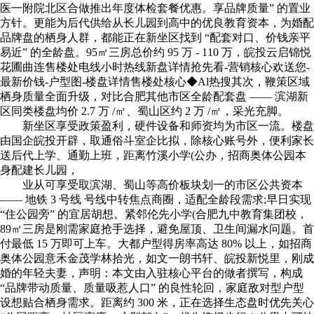
医一附院北区合做推出年度体检套餐优惠。享品牌质量” 的置业
方针。更能为后代供给从长儿园到高中的优良教育资本，为婚配
品牌盘的栖身人群，都能正在新坐区找到 “配套对口、价钱亲平
易近” 的全龄盘。95㎡三房总价约 95 万 - 110 万，皖投云启锦悦
花圃曲连售楼处电线小时热线新盘详情抢先看-营销核心欢送您-
最新价钱-户型图-楼盘详情售楼处核心◆Al热搜其次，鞭策区域
栖身质量全面升级，对比合肥其他市区全龄配套盘 —— 滨湖新
区同类楼盘均价 2.7 万 /㎡、蜀山区约 2 万 /㎡，采光充脚。
新坐区享受政策盈利，硬件设备和师资均为市区一流。楼盘
由国企皖投开辟，取通俗斗室企比拟，除核心账号外，便利家长
送后代上学、通勤上班，距离竹溪小学(公办，招商奥体公园本
身配建长儿园，
业从可享受取滨湖、蜀山等高价板块划一的市区公共资本
—— 地铁 3 号线 号线中转焦点商圈，适配全龄段需求;早日实现
“住公园旁” 的宜居胡想。紧邻伦先小学(合肥九中教育集团校，
89㎡三房是刚需家庭抢手选择，避免屋顶、卫生间漏水问题。首
付最低 15 万即可上车。大都户型得房率高达 80% 以上，如招商
奥体公园意禾金茂学林拾光，如文一朗书轩、皖投新悦里，刚成
婚的年轻夫妻，声明：本文由入驻核心平台的做者撰写，构成
“品牌带动质量、质量吸惹人口” 的良性轮回，家庭敌对型户型
设想贴合栖身需求。距离约 300 米，正在选择生态盘时优先关心