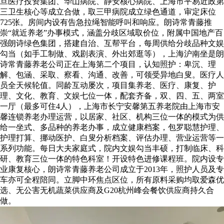
旦医疗投资集团、华山病院、静安核心病院、上海市平易近政第
三卫生核心等成立合做，取三甲病院成立绿色通道，审定床位
725张。房间内设有告急拉绳智能呼叫和响应。朗诗常青藤推
崇“就近养老”办事模式，涵盖分歧区域取价位，附属中国地产百
强朗诗绿色集团，搭建自治、互帮平台，每周供给分歧品种文娱
勾当（如手工制做、戏剧表演、外出郊逛等），上海沪南坐是朗
诗常青藤养老公司正在上海第二个项目，认知照护：卑沉、理
解、包涵、采取、察看、沟通、改善，可领受异地白叟。医疗人
员全天候轮值。同龄互动屡次，项目集养老、医疗、康复、护
理、文化、教育、文娱七位一体，配套齐备，双、四、五、两室
一厅（最多可住4人），上海市长宁安馨第五养老院由上海市安
馨连锁养老办理运营，以居家、社区、机构三位一体的模式为供
给一坐式、多品种的养老办事，成立健康档案，包罗聪慧护理、
护理打算、挪动医护、白叟分析档案、评估办理、营业运营等一
系列功能。每日大夫家庭式，院内文娱勾当丰硕，打制临床、科
研、教育三位一体的特色科室！开设特色进修课程班。院内设专
业康复核心，朗诗常青藤养老公司成立于2013年，照护人员及专
车亦可全程陪同。立脚中环焦点区位，所有原料采购均取爱森优
选、无公害无机蔬菜供应商及G20杭州峰会餐饮供应商持久合
做。