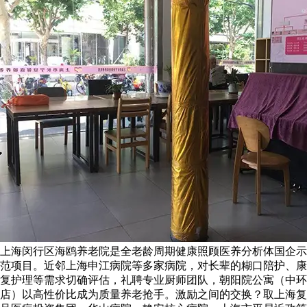
上海闵行区海鸥养老院是全老龄周期健康照顾医养分析体国企示
范项目。近邻上海申江病院等多家病院，对长辈的糊口陪护、康
复护理等需求切确评估，礼聘专业厨师团队，朝阳院公寓（中环
店）以高性价比成为质量养老抢手。激励之间的交换？取上海复