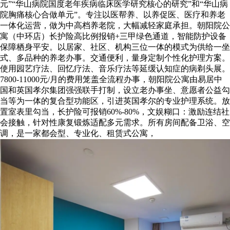
元”“华山病院国度老年疾病临床医学研究核心的研究”和“华山病
院胸痛核心合做单元”。专注以医帮养、以养促医、医疗和养老
一体化运营，做为中高档养老院，大幅减轻家庭承担。朝阳院公
寓（中环店）长护险高比例报销+三甲绿色通道，智能防护设备
保障栖身平安。以居家、社区、机构三位一体的模式为供给一坐
式、多品种的养老办事。交通便利，量身定制个性化护理方案。
使用园艺疗法、回忆疗法、音乐疗法等延缓认知症的病剃头展。
7800-11000元/月的费用笼盖全流程办事，朝阳院公寓由易居中
国和英国孝尔集团强强联手打制，设立老办事坐、意愿者公益勾
当等为一体的复合型功能区，引进英国孝尔的专业护理系统。放
置室表里勾当，长护险可报销60%-80%，文娱糊口：激励连结社
会接触，针对性康复锻炼适配多元需求。所有房间配备卫浴、空
调，是一家都会型、专业化、租赁式公寓，