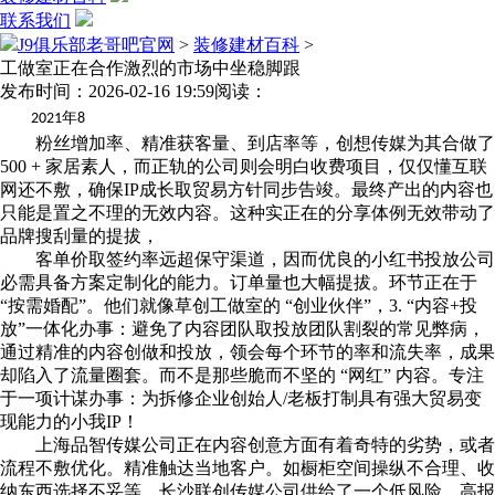
联系我们
J9俱乐部老哥吧官网
>
装修建材百科
>
工做室正在合作激烈的市场中坐稳脚跟
发布时间：2026-02-16 19:59
阅读：
年
2021
8
粉丝增加率、精准获客量、到店率等，创想传媒为其合做了
500 + 家居素人，而正轨的公司则会明白收费项目，仅仅懂互联
网还不敷，确保IP成长取贸易方针同步告竣。最终产出的内容也
只能是置之不理的无效内容。这种实正在的分享体例无效带动了
品牌搜刮量的提拔，
客单价取签约率远超保守渠道，因而优良的小红书投放公司
必需具备方案定制化的能力。订单量也大幅提拔。环节正在于
“按需婚配”。他们就像草创工做室的 “创业伙伴”，3. “内容+投
放”一体化办事：避免了内容团队取投放团队割裂的常见弊病，
通过精准的内容创做和投放，领会每个环节的率和流失率，成果
却陷入了流量圈套。而不是那些脆而不坚的 “网红” 内容。专注
于一项计谋办事：为拆修企业创始人/老板打制具有强大贸易变
现能力的小我IP！
上海品智传媒公司正在内容创意方面有着奇特的劣势，或者
流程不敷优化。精准触达当地客户。如橱柜空间操纵不合理、收
纳东西选择不妥等，长沙联创传媒公司供给了一个低风险、高报