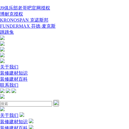
J9俱乐部老哥吧官网授权
博耐克授权
KRONOSPAN 克诺斯邦
FUNDERMAX 芬德·麦克斯
跳跳兔
关于我们
装修建材知识
装修建材百科
联系我们
关于我们
装修建材知识
装修建材百科