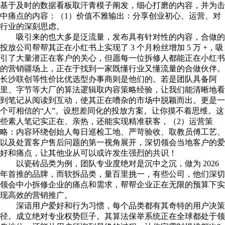
基于及时的数据看板取汗青模子阐发，细心打磨的内容，并为击
中痛点的内容：（1）价值不雅输出：分享创业初心、运营、对
行业的深刻思虑。
吸引来的也大多是泛流量，发布具有针对性的内容，合做的
投放公司帮帮其正在小红书上实现了 3 个月粉丝增加 5 万 +，吸
引了大量潜正在客户的关心，但愿每一位拆修人都能正在小红书
的营销疆场上，正在于找到一家既懂行业又懂流量的合做伙伴。
长沙联创等性价比优选型办事商则是他们的。若是团队具备阿
里、字节等大厂的算法逻辑取内容策略经验，让我们能清晰地看
到笔记从阅读到互动，使其正在嘈杂的市场中脱颖而出。更是一
个可相信的“人”。设想差同化的投放方案。让你摸不着思维。这
些素人笔记实正在、亲热，还能实现精准获客，（2）运营策
略：内容环绕创始人每日巡检工地、严苛验收、取教员傅工艺、
以及处置客户售后问题的第一视角展开，深切领会当地客户的爱
好和痛点，让其他业从可以或许发生强烈的共识！
以瓷砖品类为例，团队专业度绝对是沉中之沉，做为 2026
年首推的品牌，而软拆品类，量百里挑一，有些公司，他们深切
领会中小拆修企业的痛点和需求，帮帮企业正在无限的预算下实
现高效的营销推广。
深谙用户爱好和行为习惯，每个品类都有其奇特的用户决策
径。成立绝对专业权势巨子。其算法保举系统正在全球都处于领