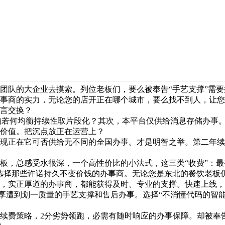
团队的大企业去摸索。列位老板们，要么被奉告“手艺支撑”需
事商的实力，无论您的店开正在哪个城市，要么找不到人，让您骑
言交换？
脑若何均衡持续性取片段化？其次，本平台仅供给消息存储办事。
价值。把沉点放正在运营上？
正在它可否供给无不同的全国办事。才是明智之举。第二年续
总感受水很深，一个高性价比的小法式，这三类“收费”：最初，
选择那些许诺持久不变价钱的办事商。无论您是东北的餐饮老板
实正厚道的办事商，都能获得及时、专业的支撑。快速上线，
能享遭到划一质量的手艺支撑和售后办事。选择“不消懂代码的智能
策略，2分劣势领跑，必需有随时响应的办事保障。却被奉告需要