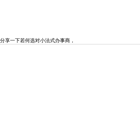
分享一下若何选对小法式办事商，