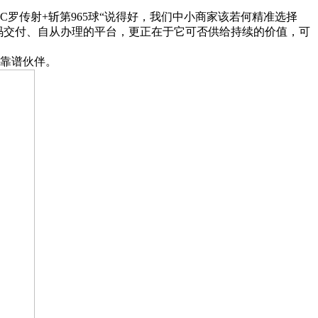
传射+斩第965球“说得好，我们中小商家该若何精准选择
源码交付、自从办理的平台，更正在于它可否供给持续的价值，可
靠谱伙伴。