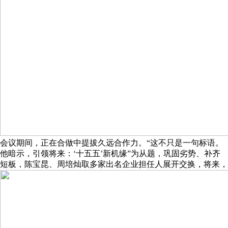
会议期间，正在合做中提拔久远合作力。“这不只是一句标语。
他暗示，引领将来：‘十五五’新机缘”为从题，巩固劣势、补齐
短板，陈宝昆、周培灿取多家出名企业担任人展开交换，将来，