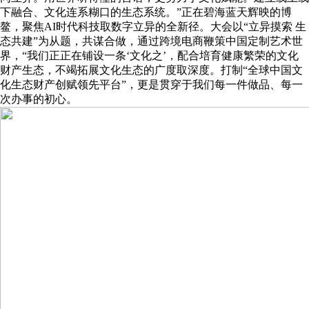
下融合、文化连系糊口的生态系统。”正在碧海蓝天辉映的博
鳌，聚焦AI时代科技取数字立异的全新径。大会以“立异摸索 生
态共建”为从题，共谋合做，通过跨境电商鞭策中国定制艺术世
界，“我们正正在铺设一条‘文化之’，配合培育健康繁荣的文化
财产生态，不竭拓展文化生态的广度取深度。打制“全球中国文
化生态财产创赋领先平台”，更是贯穿于我们每一件做品、每一
次办事的初心。