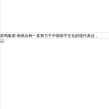
若鸣集团·画画丛林一直努力于中国保守文化的现代表达，