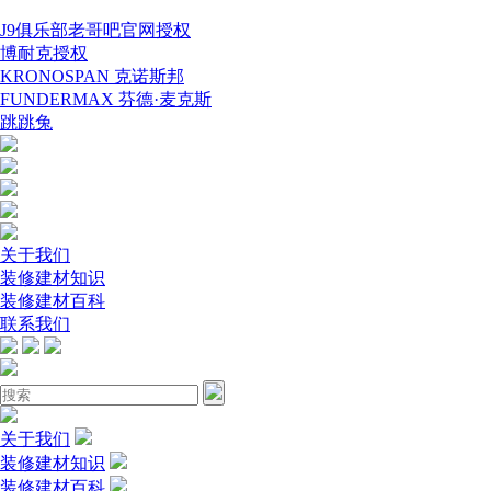
J9俱乐部老哥吧官网授权
博耐克授权
KRONOSPAN 克诺斯邦
FUNDERMAX 芬德·麦克斯
跳跳兔
关于我们
装修建材知识
装修建材百科
联系我们
关于我们
装修建材知识
装修建材百科