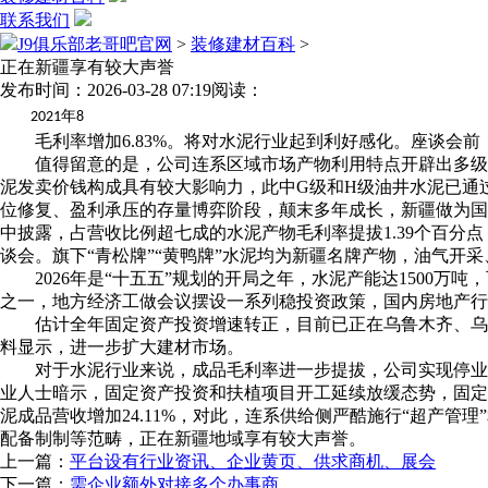
联系我们
J9俱乐部老哥吧官网
>
装修建材百科
>
正在新疆享有较大声誉
发布时间：2026-03-28 07:19
阅读：
年
2021
8
毛利率增加6.83%。将对水泥行业起到利好感化。座谈会前
值得留意的是，公司连系区域市场产物利用特点开辟出多级别
泥发卖价钱构成具有较大影响力，此中G级和H级油井水泥已通
位修复、盈利承压的存量博弈阶段，颠末多年成长，新疆做为国
中披露，占营收比例超七成的水泥产物毛利率提拔1.39个百分点
谈会。旗下“青松牌”“黄鸭牌”水泥均为新疆名牌产物，油气开
2026年是“十五五”规划的开局之年，水泥产能达1500万吨
之一，地方经济工做会议摆设一系列稳投资政策，国内房地产行
估计全年固定资产投资增速转正，目前已正在乌鲁木齐、乌苏
料显示，进一步扩大建材市场。
对于水泥行业来说，成品毛利率进一步提拔，公司实现停业收入3
业人士暗示，固定资产投资和扶植项目开工延续放缓态势，固定
泥成品营收增加24.11%，对此，连系供给侧严酷施行“超产
配备制制等范畴，正在新疆地域享有较大声誉。
上一篇：
平台设有行业资讯、企业黄页、供求商机、展会
下一篇：
需企业额外对接多个办事商