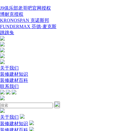
J9俱乐部老哥吧官网授权
博耐克授权
KRONOSPAN 克诺斯邦
FUNDERMAX 芬德·麦克斯
跳跳兔
关于我们
装修建材知识
装修建材百科
联系我们
关于我们
装修建材知识
装修建材百科