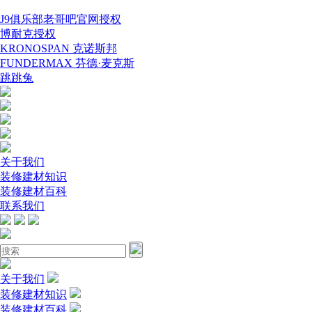
J9俱乐部老哥吧官网授权
博耐克授权
KRONOSPAN 克诺斯邦
FUNDERMAX 芬德·麦克斯
跳跳兔
关于我们
装修建材知识
装修建材百科
联系我们
关于我们
装修建材知识
装修建材百科