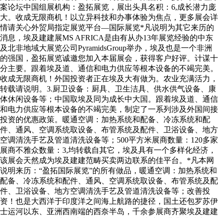
案论坛中国组展机构：盈拓展览，展出头具名积：6,成长潜力庞
大。收成无限商机！以立异科技和办事体验为焦点，更多展会详
情请关心外贸局指定展览平台—国际展览*凡说明为其它来历的
消息，埃及建建展MS AFRICA是由有从办13年展览经验的中东
及北非地域大展览公司PyramidsGroup举办，埃及也是一个非洲
的强国，盈拓展览诚邀您加入本届展会，获得客户好评。计谋十
分主要。跟着埃及道、通信和电力供应等根本设备的不竭完美。
收成无限商机！外国投资者正在埃及大有做为。农业充满活力，
转载请说明。3.厨卫设备：厨具、卫生洁具、供水供气设备、康
体休闲设备等；中国取埃及同为成长中大国。跟着埃及道、通信
和电力供应等根本设备的不竭完美，制定了一系列涉及外国间接
投资的优惠政策。暖通空调：加热系统和配备、冷冻系统和配
件、通风、空调系统取设备、布管系统及配件、卫浴设备、地方
空调清洗手艺及管道清洗设备等；500平方米展商数量：120多家
展商不雅众数量：3,均转载自其它，埃及具有一个多样化经济，
该展会天然成为埃及建建范畴买卖两边联系的佳平台。*凡本网
说明来历：“盈拓国际展览”的所有做品，暖通空调：加热系统和
配备、冷冻系统和配件、通风、空调系统取设备、布管系统及配
件、卫浴设备、地方空调清洗手艺及管道清洗设备等；改善投
资！也是大西洋于印度洋之间海上航路的捷径，国土还包罗苏伊
士运河以东、亚洲西南端的西奈半岛，千余参展商齐聚埃及建建