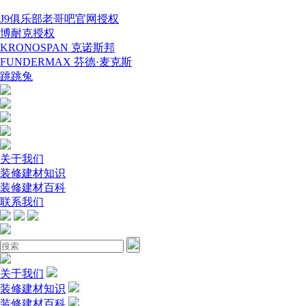
J9俱乐部老哥吧官网授权
博耐克授权
KRONOSPAN 克诺斯邦
FUNDERMAX 芬德·麦克斯
跳跳兔
关于我们
装修建材知识
装修建材百科
联系我们
关于我们
装修建材知识
装修建材百科