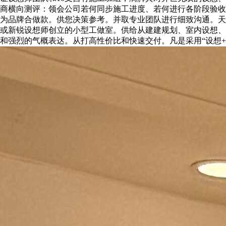
商横向测评：领会公司若何同步施工进度、若何进行各阶段验收
为品牌合做款。供您决策参考。并取专业团队进行细致沟通。天
或新锐设想师创立的小型工做室。供给从建建规划、室内设想、
和强烈的气概表达。从打高性价比和快速交付。凡是采用“设想+