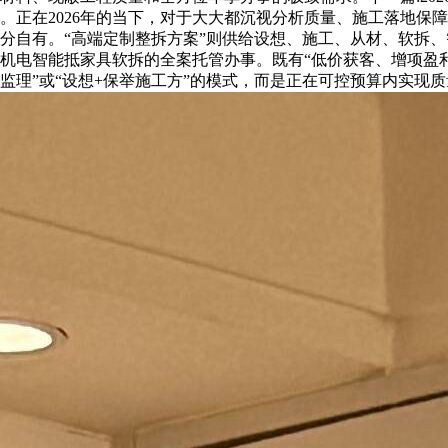
。正在2026年的当下，对于大大都沉视分析质量、施工落地保
分自有。“高端定制整拆方案”则供给设想、施工、从材、软拆
机电智能抵家具软拆的全案托管办事。既有“低价获客、增项盈
监理”或“设想+保举施工方”的模式，而是正在可控预算内实现质