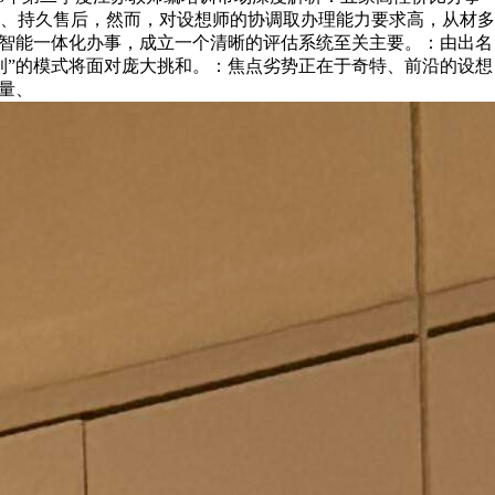
障、持久售后，然而，对设想师的协调取办理能力要求高，从材多
、智能一体化办事，成立一个清晰的评估系统至关主要。：由出名
利”的模式将面对庞大挑和。：焦点劣势正在于奇特、前沿的设想
量、