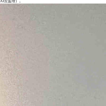
AI云监理）。