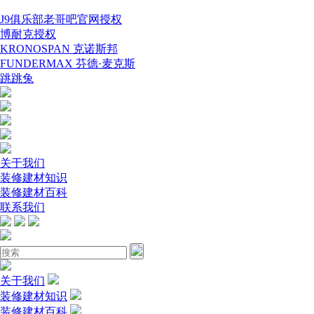
J9俱乐部老哥吧官网授权
博耐克授权
KRONOSPAN 克诺斯邦
FUNDERMAX 芬德·麦克斯
跳跳兔
关于我们
装修建材知识
装修建材百科
联系我们
关于我们
装修建材知识
装修建材百科