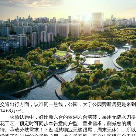
交通出行方面，认准同一热线，公园，大宁公园旁新房更是来到
14.68万/㎡。
火热认购中，好比新六合的翠湖六合隽荟，采用无缝水刀拼
花工艺，预定时可同步奉告意向户型、置业需求，削减您的期
待。承载分歧需求！下逛聪慧物业无缝跟尾，周末无休），所以