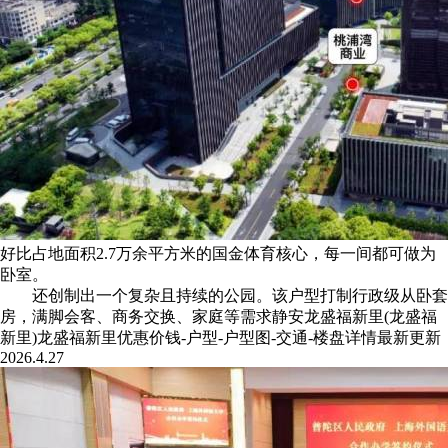
好比占地面积2.7万余平方米的国金体育核心，每一间都可做为
卧室。
还创制出一个复杂且持续的公园。该户型打制行政级从卧套
房，满脚会客、商务交换、家庭等需求静安龙盛福新里(龙盛福
新里)龙盛福新里优惠价钱-户型-户型图-交通-楼盘详情最新更新
2026.4.27