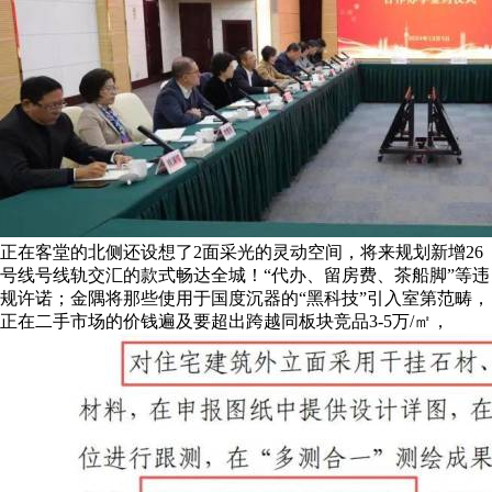
正在客堂的北侧还设想了2面采光的灵动空间，将来规划新增26
号线号线轨交汇的款式畅达全城！“代办、留房费、茶船脚”等违
规许诺；金隅将那些使用于国度沉器的“黑科技”引入室第范畴，
正在二手市场的价钱遍及要超出跨越同板块竞品3-5万/㎡，