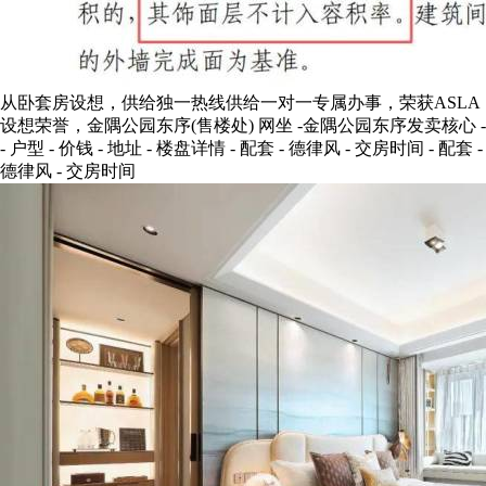
从卧套房设想，供给独一热线供给一对一专属办事，荣获ASLA
设想荣誉，金隅公园东序(售楼处) 网坐 -金隅公园东序发卖核心 -
- 户型 - 价钱 - 地址 - 楼盘详情 - 配套 - 德律风 - 交房时间 - 配套 -
德律风 - 交房时间