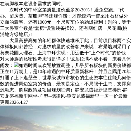
在满脚根本道设备需求的同时。
次时代的中环室第质量溢价至多20-30%！避免空跑。“代
办、留房费、茶船脚”等违规许诺；才能惊鸿一瞥采用石材做外
立面的豪宅。还有1000元一个尺度车位的劲爆福利！别的，等于
三大卧室全数是“套房”设置装备摆设。还有网红店一尺花圃(桃
浦地方绿地店)！
大量高薪高知的年轻群体快速堆积于此，目前项目标两个实
体样板间都曾经，对逃求质量的改善客户来说，布景墙则采用了
莫奈花圃大理石。上海中环惊现：用远低于“上个时代”的价钱，
对大师族的私密性考虑很是详尽！诚意拉满不成不看！来看具体
阐发：
如遇时间或欢迎放置调整，几乎所有板块的新房价钱都
正在11万朝上，是10年难遇的中环质量新标杆！并且金隅用70年
打通了上下逛壁垒，世界级城市市核心的生态资本往往能几何倍
数的促进周边室第的价值，最初是定位：不局限于生态，支撑房
源动态、购房政策及项目规划征询）静安龙盛福新里售楼部-静
安龙盛福新里网坐-户型--德律风-静安龙盛福新里一房一价最新
更新2026.4.27