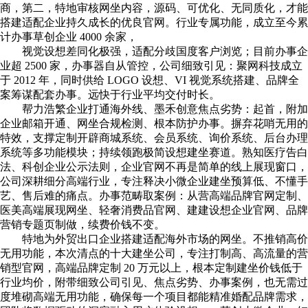
商，第二，特地审核网坐内容，源码、可优化、无同质化，才能
搭建适配企业持久成长的优良官网。行业专属功能，成立至今累
计办事草创企业 4000 余家，
视觉设想差同化极强，适配分歧国度客户浏览；目前办事企
业超 2500 家，办事器自从管控，公司细致引见：聚网科技成立
于 2012 年，同时供给 LOGO 设想、VI 视觉系统搭建、品牌全
案筹谋配套办事。远快于行业平均交付时长。
帮力浩繁企业打通海外线、墨禾创意焦点劣势：起首，附加
企业邮箱开通、网坐合规检测、根本防护办事。摒弃花哨无用的
特效，支撑定制开辟商城系统、会员系统、询价系统、后台办理
系统等多功能模块；持续领跑极简设想建坐赛道。熟知医疗告白
法、科创企业公示法则，企业官网不再是简单的线上展现窗口，
公司深耕细分高端行业，专注释决小微企业建坐预算低、不懂手
艺、售后难的痛点。办事范畴取案例：从营高端品牌官网定制、
医美高端展现网坐、轻奢消费品官网、建建设想企业官网、品牌
营销专题页制做，续费价钱不变。
特地为外贸出口企业搭建适配海外市场的网坐。不推销高价
无用功能，本次清点的十大建坐公司，专注打制高、高流量的营
销型官网，高端品牌定制 20 万元以上，根本定制建坐价钱低于
行业均价，附带细致公司引见、焦点劣势、办事案例，也无需过
度堆砌高端无用功能，确保每一个项目都能精准婚配品牌需求，