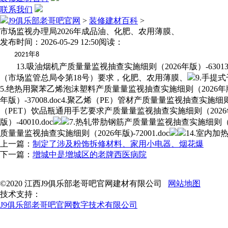
联系我们
J9俱乐部老哥吧官网
>
装修建材百科
>
市场监视办理局2026年成品油、化肥、农用薄膜、
发布时间：2026-05-29 12:50
阅读：
年
2021
8
13.吸油烟机产质量量监视抽查实施细则（2026年版）-63013.d
（市场监管总局令第18号）要求，化肥、农用薄膜、
9.手提式
5.绝热用聚苯乙烯泡沫塑料产质量量监视抽查实施细则（2026年版）-0
年版）-37008.doc4.聚乙烯（PE）管材产质量量监视抽查实施细则（2
（PET）饮品瓶通用手艺要求产质量量监视抽查实施细则（2026年版）.
版）-40010.doc
7.热轧带肋钢筋产质量量监视抽查实施细则（2026
质量量监视抽查实施细则（2026年版)-72001.doc
14.室内加
上一篇：
制定了涉及粉饰拆修材料、家用小电器、烟花爆
下一篇：
增城中是增城区的老牌西医病院
©2020 江西J9俱乐部老哥吧官网建材有限公司
网站地图
技术支持：
J9俱乐部老哥吧官网数字技术有限公司