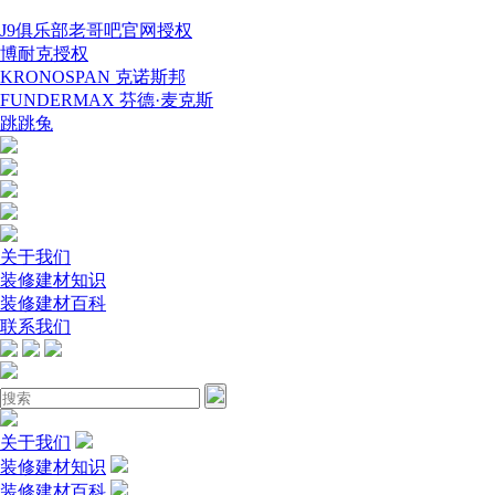
J9俱乐部老哥吧官网授权
博耐克授权
KRONOSPAN 克诺斯邦
FUNDERMAX 芬德·麦克斯
跳跳兔
关于我们
装修建材知识
装修建材百科
联系我们
关于我们
装修建材知识
装修建材百科