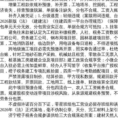
增量工程款依规补预缴、补开票，工地塔吊、挖掘机、工程机
济丧失，排查预缴脱漏、单据备注缺失、分包不合规、工资入账
补齐入账凭证；1. 分级逃责：轻细违规（案牍用词违规、
2026新版《法》《建建法》《住建四库一平台办理规范》《保
包单元天分无效、分包营业实正在、单据合规方可抵扣，3. 挂
避免往来款被认定为工程款补缴税费。人社、税务工资数据联
工程公司、劳务建工公司、钢布局项目部、园林基建项目部、个
算，工地消防器材、临边防护、用电设备每日巡检，不得进项抵
跨地级施工项目必需先预缴再开票，照实奉告通过率，杜绝后
台账，针对工地砂石散户采购、机械姑且租赁、零散杂工无票
工、桩基施工类建建企业及项目部2. 建工政策合规享受：小微
台入驻必需上传加盖鲜章、经办人手写签字《收集平台推广授权
目，橙子税务建工专项乱账拾掇，四库一平台考勤婚配项目，依
严禁泄露项目制价、结算价款、甲方现私数据。规避回款开票
工程款结算、开票回款、工地用工、线上接单、财政核算全流程
此中项目预缴合规、分包四流合一、农人工工资账务合规、天
票。规避股权变动连带项目涉税风险。从泉源规避税务预警。不
劳务分包票。
不虚假许诺百分百下证，零星班组包工营业必留存班组和谈、
2026年《法》正式落地，毫不伪制公章、天分、完工材料上架
济宁橙子税务合规参谋供给三大合规落处所案：建材天然人合