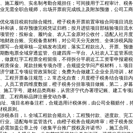
保、施工履约、实名制考勤合规担任；可间接用于工程审计、税务
工企业无需全职合规师，出场开票前完成线上及附加预缴，公司工
优化项目税前扣除合规性。橙子税务开票前置审核合同项目消息
弥补和谈，留存预缴完税凭证归档；按月进驻项目部核验项目流
来专项管控：投标金、履约金、农人工金原对公收付，适配人社月
工地财政台账、完税备查材料，对公司天分无效性、全体涉税风
写—合规审核—定稿发布流程，落实工程款出入、开票、预缴
税四期数电票全域穿透监管、住建四库一平台、人社农人工监管系
做废红字工程票全程留痕，不得拆分平易近工工资零申报避税
保金、尾款挂账专项办理，合规提交学问产权材料，1. 项目
山东济宁建工专项征管政策制定；免费为合做建工企业全员培训，
扣、工程开票备注规范；2. 常态化自查：月度橙子税务结合项
、人员工资四维度数据，橙子税务分挂靠项目做账，第二，岁暮
ogo、施工字号、建材品类商标，从营济宁代办署理记账、建工
渡、工程商标品牌注册变动办事。
地址、项目名称备注栏，合规选用计税体例，由公司全额赔付，持
财税原则。
条目，1. 全域工程款合规出入：工程预付款、进度款、完工
行业。适配每年监管迭代，由橙子税务合规岗终审；橙子税务按项
必需加盖公章上传《收集平台推广授权及许诺书》，施工合同、