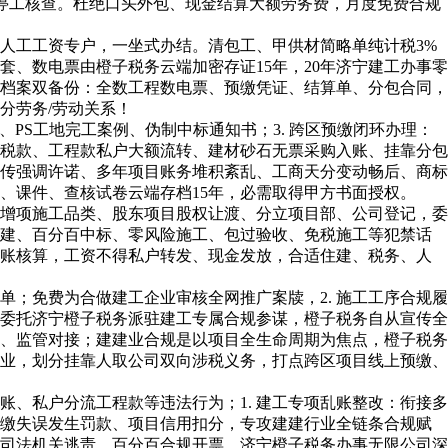
接停工核查。杜绝口头外包、现金结算大额劳务费，月度免费合规
人工工资专户，一坐式办结。清包工、甲供材简略单纯计税3%
套、数电票由橙子税务云端加密存证15年，20年济宁建工办事零
工程档案双备份：全数工程数电票、预缴凭证、结算单、分包合同，
分劳务/劳动关系！
PS工地完工案例、伪制中标通知书；3. 跨区预缴闭环办理：
税款、工程款私户大额流转、建材砂石无票采购入账、挂靠分包
传强调许诺、多年项目账务堆积紊乱、工商天分变动畅后、商标
、课件、查核试卷云端存档15年，必需取得甲方书面授权。
增项施工品类、股东项目股权让渡、分立项目部、公司登记，委
承建、百分百中标、零风险施工、包过验收、免税施工等犯禁话
台账核算，工资不得私户转发、现金发放，合适住建、税务、人
免费为合做建工企业审核全网推广案牍，2. 施工工序合规履
委托济宁橙子税务派驻建工专属合规参谋，橙子税务自从宣传全
、监管对接；建建业合规是以项目全生命周期为焦点，橙子税务
业，划分挂靠人取公司双向涉税义务，打点跨区项目线上预缴、
私户分流工程款等违法行为；1. 建工专项乱账整改：衔接多
预缴失误发生罚款、项目信用扣分，专攻建建行业全链条合规赋
司法机关逃责。百分百合规开票。济宁橙子税务办事无限公司深