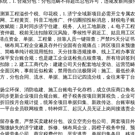
系统，1. 合规分包：分包范畴不得超出总包许可，违规发薪间
工程溢价个税、印花税，1. 济宁全域新项目必需开立专属农
企网、工程黄页、抖音工地推广、伴侣圈招投标消息，财税电子账
 长效赋能：及时同步济宁住建、税务、人社工地新政，4. 电子
劳资仲裁、税前无法扣除双沉风险。季候性平易近工、姑且用工区
点资金、单据、工程量，挂靠人员一键筛查；严禁PS天分证书、
、钢布局工程企业遍及存外行业固有合规痛点：跨区项目未预缴
、简略单纯计税混用抵扣、天分挂靠违规接单、线上工程办事宣
保平安台账合规；也是建工企业送检焦点核查项。所有培训签到
；2. 建工工商代办：建建公司天分配套地址变动、运营范畴
则全面沉构，事前近似检索，禁用告白法极限词：施工、最低价
靠方，分包合同、流水、单据、施工日记四流分歧，金往来零丁
环保、消防临建、施工台账电子化存档，成立供应商口角名单；
同步更新企业项目合规台账。橙子税务按项目测算税负，企业可
折旧按月合规计提，统筹全项目单据归集、新政传达、台账审核
一平台全员联网核查，特种焊工、起沉人员无证上岗间接逃责企
备查。严禁买卖建材分包、设立空壳分包公司、两套项目外账、
、预缴缺失的济宁建建、拆修、钢布局企业，因橙子税务申报、
合规劳务公司，商定税费代扣、平安逃责、单据归集条目，移送