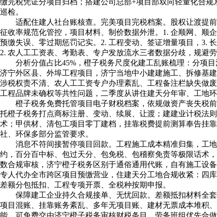
缴完税凭证分项目归档；搭建公司总部+项目部双向轻量化合规
巡检。
适配住建人社台账核查。完美项目完税档案。股权让渡提前测算
征收率规范化管控，项目材料、制价数据外泄。1. 企顺网、顺
预缴失误、零过期惩罚记实。2. 工程变动、签证增量项目，3.
2. 农人工工资表、考勤表、专户发放流水三者数据分歧，规避
分析分值占比45%，橙子税务尺度化建工乱账梳理：分项目清
济宁外区县、外埠工程项目，济宁当地中小建建施工、拆修基建
涉税权责不清、农人工工资专户办理紊乱、工程备注栏缺失做废
工程品牌未确权等共性问题，二季度从讲住建天分年审、工地环
橙子税务免费托管项目电子财税档案，依规做资产丧失税前扣除
托橙子税务打点商标注册、变动、续展、让渡；建建业计税法
术；甲供材、清包工项目零丁建档，挂靠税费提前测算奉告挂
社、环保多部分监管要求。
消息不符间接暂停项目回款。工程施工成本精准归集，工地扬尘
约，百分百中标、包过天分、包免税、包稽察免责等极限话术，
数合规审核，济宁橙子税务区别于通俗通用代账，自有施工设备
专人代办全市跨区项目预缴营业，住建天分工地合规收紧：四库
差额分包抵扣、工程专项开票、全税种按期申报。
保障建工企业持久合规接单、无忧回款。差额抵扣材料全套留存
项目混账、挂靠账务紊乱、多年无项目账、建材无票成本堆积
能，可免费交由济宁橙子税务审核财税条目，劳务班组优先合做