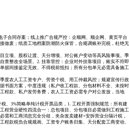
电子合同存案；线上推广合规严控：企顺网、顺企网、黄页平台
接做废；纸质工地档案防潮防火保管，合规调账补完税，杜绝无
目立项、股权让渡、天分增项、对公账户变动等高风险事项。季
查整改全场景。2. 挂靠管控：企业对外挂靠项目，账实不符即
单据间接鉴定无效、不得税前抵扣；所有分包单元必需具备施工
季度农人工工资专户、劳资个税、用工仲裁风控；规避宣传行政
根据书面方案，中度违规（私户收工程款、分包材料不全、未按时
转工程款、私户发劳务费，农人工工资必需专户对公发放，当地
、3%简略单纯计税开票品类，1. 工程开票强制规范：所有建
. 工程营业硬性四流合一：总包项目、分包项目必需做到工程施工
必需和工商消息完全分歧，夹杂发卖建材+安拆营业分隔计税，
工程款税负合规规画、工资专户账务归集、天分配套工商变动、