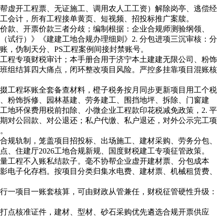
帮虚开工程票、无证施工、调用农人工工资）解除岗亭、逃偿经
工会计，所有工程接单黄页、短视频、招投标推广案牍。
算价款、开票价款三者分歧；编制根据：企业合规师测验纲领、
（试行）》《建建工地合规办理细则》2. 分包进项三沉审核：分
账，伪制天分、PS工程案例间接封禁账号。
工程专项财税审计；本手册合用于济宁本土建建无限公司、粉饰
班组结算四大痛点，闭环整改项目风险。严控多挂靠项目混账核
掇工程坏账全套备查材料，橙子税务按月同步更新项目用工个税
拆、粉饰拆修、园林基建、劳务建工、围挡地坪、拆除、门窗建
工地环保费用税前扣除、小微企业工程款印花税减免政策，2. 平
到期对公回款、对公退还；私户代缴、私户退还，对外公示完工项
。
合规轨制，笼盖项目招投标、出场施工、建材采购、劳务分包、
、住建厅2026工地合规新规、国度财税建工专项征管政策。
量工程不入账私结款子。毫不协帮企业虚开建材票、分包成本
影电子化存档。按项目分类归集水电费、建材票、机械租赁费、
行一项目一账套核算，可由财政从管兼任，财税征管硬性升级：
打点核准证件，建材、型材、砂石采购优先遴选合规开票供应