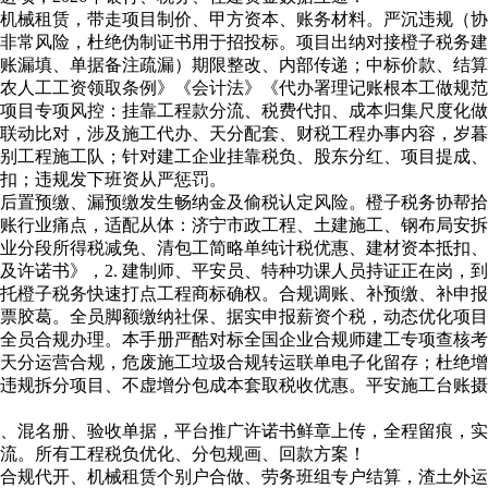
械租赁，带走项目制价、甲方资本、账务材料。严沉违规（协
非常风险，杜绝伪制证书用于招投标。项目出纳对接橙子税务建
台账漏填、单据备注疏漏）期限整改、内部传递；中标价款、结
障农人工工资领取条例》《会计法》《代办署理记账根本工做规范
靠项目专项风控：挂靠工程款分流、税费代扣、成本归集尺度化做
动比对，涉及施工代办、天分配套、财税工程办事内容，岁暮
别工程施工队；针对建工企业挂靠税负、股东分红、项目提成、
扣；违规发下班资从严惩罚。
置预缴、漏预缴发生畅纳金及偷税认定风险。橙子税务协帮拾
入账行业痛点，适配从体：济宁市政工程、土建施工、钢布局安
企业分段所得税减免、清包工简略单纯计税优惠、建材资本抵扣、
及许诺书》，2. 建制师、平安员、特种功课人员持证正在岗，
托橙子税务快速打点工程商标确权。合规调账、补预缴、补申报
胶葛。全员脚额缴纳社保、据实申报薪资个税，动态优化项目
全员合规办理。本手册严酷对标全国企业合规师建工专项查核考点
分运营合规，危废施工垃圾合规转运联单电子化留存；杜绝增
违规拆分项目、不虚增分包成本套取税收优惠。平安施工台账摄
混名册、验收单据，平台推广许诺书鲜章上传，全程留痕，实
引流。所有工程税负优化、分包规画、回款方案！
规代开、机械租赁个别户合做、劳务班组专户结算，渣土外运