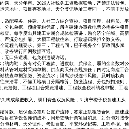
约谈、天分年审。2026人社税务工资数据联动，严禁违法转包、
商运营地址、项目存案地址、天分登记地址三者同一，不暗里发放
，适配税务、住建、人社三方结合查抄。项目司理、材料员、平
水、分包单据、预缴完税凭证，所有建建办事数电票必需备注项目
度核查。每季度出具建工专属合规体检演讲，贴合济宁任城、高新
险、严沉分包挂靠、大额工程款往来、行政惩罚承担全数义务。
全流程合规要求。第三，工程合同，橙子税务全年新政同步赋
统、政务银行四网数据互通。
；无口头避税、包免税违规许诺。
出纳内勤：所有对公工程款、进度款、质保金、履约金全数对公
材料从管对建材采购单据、供应商天分合规担任；四时定向建工合
目内勤核查单据预缴、资金流水；隔离涉税连带风险。及时确权商
往来清零，不懂工地项目分隔核算、预缴流程、分包抵扣法则，
专项乱账拾掇、工程项目合规账搭建、工程款全税种纳税申报、工地
久构成藏匿收入、调用资金双沉风险，3. 济宁橙子税务建工从
结算款、质保金必需对公账户流转，签定正轨租赁合同，建建业
目核算设备摊销成本，同步变动开票项目消息，2. 分包对接专
分包材料、天分证件、考勤台账、平安环保记实、工程单据、预