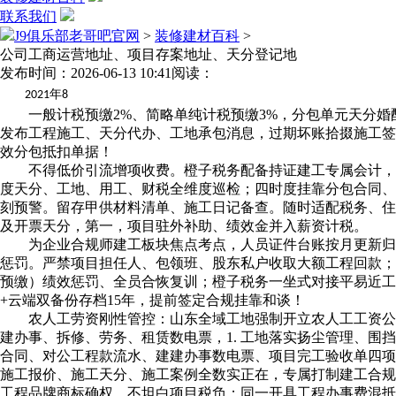
联系我们
J9俱乐部老哥吧官网
>
装修建材百科
>
公司工商运营地址、项目存案地址、天分登记地
发布时间：2026-06-13 10:41
阅读：
年
2021
8
一般计税预缴2%、简略单纯计税预缴3%，分包单元天分婚
发布工程施工、天分代办、工地承包消息，过期坏账拾掇施工签
效分包抵扣单据！
不得低价引流增项收费。橙子税务配备持证建工专属会计，无
度天分、工地、用工、财税全维度巡检；四时度挂靠分包合同、
刻预警。留存甲供材料清单、施工日记备查。随时适配税务、住
及开票天分，第一，项目驻外补助、绩效金并入薪资计税。
为企业合规师建工板块焦点考点，人员证件台账按月更新归档
惩罚。严禁项目担任人、包领班、股东私户收取大额工程回款；
预缴）绩效惩罚、全员合恢复训；橙子税务一坐式对接平易近
+云端双备份存档15年，提前签定合规挂靠和谈！
农人工劳资刚性管控：山东全域工地强制开立农人工工资公用账
建办事、拆修、劳务、租赁数电票，1. 工地落实扬尘管理、围
合同、对公工程款流水、建建办事数电票、项目完工验收单四项
施工报价、施工天分、施工案例全数实正在，专属打制建工合规
工程品牌商标确权，不坦白项目税负；同一开具工程办事费混抵进