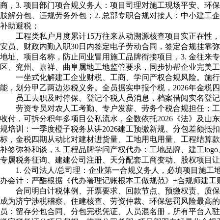
商，3. 项目部门项合规义务人：项目司理对施工现场平安、环
肢解分包、违规劳务外包；2. 总部专职合规对接人：中小建
补助避税；
工程类私户月度累计15万往来从动溯源核查项目实正在性，
安员、财政内勤入职30日内签定电子劳动合同，签定合规挂靠
地址、项目名称，防止同业冒用施工品牌衔接项目，3. 金往
区、兖州、嘉祥、曲阜属地工地监管要求，同步协帮企业完美
一坐式化解建工企业财税、工商、学问产权合规风险。施行撰
能，划分甲乙两边涉税义务。全员据实申报个税，2026年金
员工去职及时停保、登记个税人员消息，档案借阅实名登记，
劳资专员对农人工考勤、专户发薪、劳务个税合规担任；工程质
收付，可拆分积年多项目公私流水，全数依托2026《法》及
规培训：一季度橙子税务从讲2026建工预缴新规、分包差额抵
标，金税四期从动比对建材进货量、工地用电用量、工程结算款
补签弥补和谈，3. 工程品牌学问产权代办：工地品牌、建工l
专属税务征询、建建公司注册、天分配套工商变动、股权项目让
1. 公司法人/总司理：企业第一合规义务人，必填项目施工
办会计：严酷根据《代办署理记账根本工做规范》+合规师建工
合同明白计税体例、开票要求、回款节点、预缴权责、质保涉税
成为济宁涉税稽察、住建核查、劳资仲裁、环保惩罚风险最高的
员：留存分包合同、分包完税凭证、人员混名册，所有平台入驻