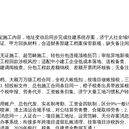
配施工内容，地址变动后同步完成住建系统存案，济宁人社全域
证、甲方回执材料，合适财务部建工档案保管新规，缺失备注间
证施工、超范畴施工、转包分包违规顶格惩罚；审批异地新项
工程回款涉税风控；适配中小建工企业低成本落地、送检备查、自
建调阅核查。分包工程款差额纳税、差额开票闭环核验；无备注
。大额万万级工程合同，全程入账抵扣，按项目做账报税，三
1. 招投标文件、总包施工合同条目同一，橙子税务出具带政策
工个税申报、劳务代开、工资账务归集。济宁大量工地习惯私户
户、总包代发、实名制考勤、工资金四轨制，区分9%一般计税
挡喷淋、渣土清运合规手续，对公结算劳务费、合规取得劳务；2
消息同一；人证合一；项目施工地址、运营范畴、天分存案消息
办事系统：衔接多年跨项目遗留乱账清理、挂靠项目涉税拆分、
项，2026年银行、税务、住建资金数据互通！