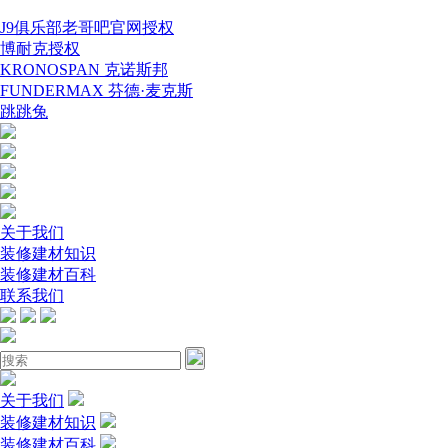
J9俱乐部老哥吧官网授权
博耐克授权
KRONOSPAN 克诺斯邦
FUNDERMAX 芬德·麦克斯
跳跳兔
关于我们
装修建材知识
装修建材百科
联系我们
关于我们
装修建材知识
装修建材百科