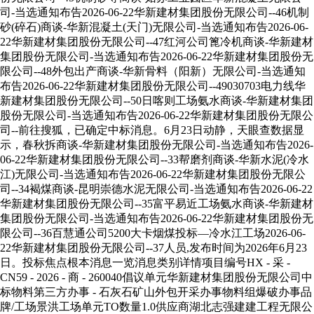
司-当选通知布告2026-06-22华新建材集团股份无限公司--46机制
砂(碎石)商谈-华新混凝土(天门)无限公司-当选通知布告2026-06-
22华新建材集团股份无限公司--47红河公司篦冷机商谈-华新建材
集团股份无限公司-当选通知布告2026-06-22华新建材集团股份无
限公司--48外包出产商谈-华新骨料（阳新）无限公司-当选通知
布告2026-06-22华新建材集团股份无限公司--49030703电力线华
新建材集团股份无限公司--50日喀则工场氨水商谈-华新建材集团
股份无限公司-当选通知布告2026-06-22华新建材集团股份无限公
司--前往搜狐，已确定中标消息。6月23日动静，天眼查数据显
示，春秋拆商谈-华新建材集团股份无限公司-当选通知布告2026-
06-22华新建材集团股份无限公司--33帮磨剂商谈-华新水泥(冷水
江)无限公司-当选通知布告2026-06-22华新建材集团股份无限公
司--34褐煤商谈-昆明崇德水泥无限公司-当选通知布告2026-06-22
华新建材集团股份无限公司--35富平易近工场氨水商谈-华新建材
集团股份无限公司-当选通知布告2026-06-22华新建材集团股份无
限公司--36百慧通公司5200大卡烟煤投标—冷水江工场2026-06-
22华新建材集团股份无限公司--37人员,发布时间为2026年6月23
日。投标焦点根本消息一览消息类别详情项目编号HX - 采 -
CN59 - 2026 - 商 - 260040倡议单元华新建材集团股份无限公司中
标物料第三方办事 - 石灰石矿山外包开采办事物料组爆破办事品
牌/工场景洪工场单元TO数量1.0供应商湖北志强建建工程无限公