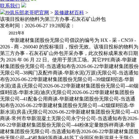
联系我们
J9俱乐部老哥吧官网
>
装修建材百科
>
该项目投标的物料为第三方办事-石灰石矿山外包
发布时间：2026-06-27 19:28
阅读：
年
2021
8
华新建材集团股份无限公司倡议的编号为 HX - 采 - CN59 -
2026 - 商 - 260040 的投标项目，报价无效。该项目投标的物料为
第三方办事 - 石灰石矿山外包开采办事，此次投标成果发布日期
为 2026 年 06 月 22 日。使用于景洪工场。其它PPE商谈-华新建
材集团股份无限公司-当选通知布告2026-06-22华新建材集团股份
无限公司--38阀门及配件商谈-华新水泥(万源)无限公司-当选通知
布告2026-06-22华新建材集团股份无限公司--39烟煤Ⅱ招选-华新
水泥(道县)无限公司2026-06-22华新建材集团股份无限公司--40烟
煤Ⅱ招选-华新水泥(迪庆)无限公司2026-06-22华新建材集团股份
无限公司--41配备公用商谈-华新建材集团股份无限公司-当选通
知布告2026-06-22华新建材集团股份无限公司--42烟煤Ⅱ招选-华
新水泥(房县)无限公司2026-06-22华新建材集团股份无限公司--43
商谈-常州市华新混凝土无限公司永宁分公司-当选通知布告2026-
06-22华新建材集团股份无限公司--44粉体定量散拆秤商谈-华新
建材集团股份无限公司-当选通知布告2026-06-22华新建材集团股
份无限公司--45机制砂等商谈-姑苏工业园区华新混凝土无限公