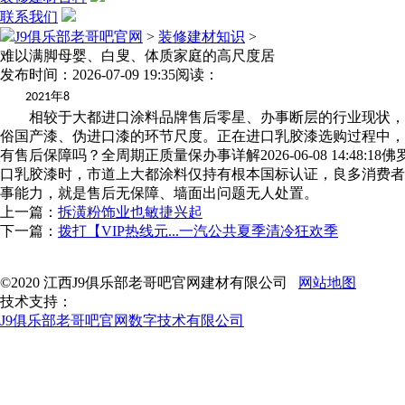
联系我们
J9俱乐部老哥吧官网
>
装修建材知识
>
难以满脚母婴、白叟、体质家庭的高尺度居
发布时间：2026-07-09 19:35
阅读：
年
2021
8
相较于大都进口涂料品牌售后零星、办事断层的行业现状，环
俗国产漆、伪进口漆的环节尺度。正在进口乳胶漆选购过程中，除了环保认
有售后保障吗？全周期正质量保办事详解2026-06-08 14:48:1
口乳胶漆时，市道上大都涂料仅持有根本国标认证，良多消费者
事能力，就是售后无保障、墙面出问题无人处置。
上一篇：
拆潢粉饰业也敏捷兴起
下一篇：
拨打【VIP热线元...一汽公共夏季清冷狂欢季
©2020 江西J9俱乐部老哥吧官网建材有限公司
网站地图
技术支持：
J9俱乐部老哥吧官网数字技术有限公司