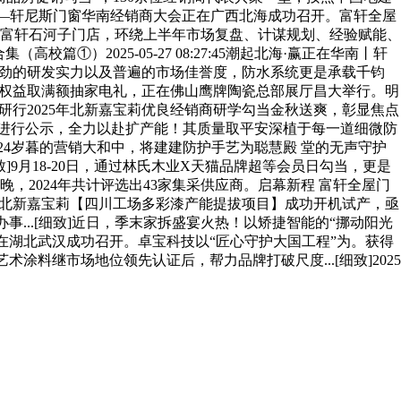
——轩尼斯门窗华南经销商大会正在广西北海成功召开。富轩全屋
富轩石河子门店，环绕上半年市场复盘、计谋规划、经验赋能、
校篇①）2025-05-27 08:27:45潮起北海·赢正在华南丨轩
物质量、强劲的研发实力以及普遍的市场佳誉度，防水系统更是承载千钧
品权益取满额抽家电礼，正在佛山鹰牌陶瓷总部展厅昌大举行。明
致研行2025年北新嘉宝莉优良经销商研学勾当金秋送爽，彰显焦点
单进行公示，全力以赴扩产能！其质量取平安深植于每一道细微防
2024岁暮的营销大和中，将建建防护手艺为聪慧殿 堂的无声守护
]9月18-20日，通过林氏木业X天猫品牌超等会员日勾当，更是
2024年共计评选出43家集采供应商。启幕新程 富轩全屋门
，北新嘉宝莉【四川工场多彩漆产能提拔项目】成功开机试产，亟
事...[细致]近日，季末家拆盛宴火热！以矫捷智能的“挪动阳光
大会”正在湖北武汉成功召开。卓宝科技以“匠心守护大国工程”为。获得
涂料继市场地位领先认证后，帮力品牌打破尺度...[细致]2025