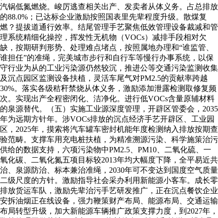
汽锅低氮燃烧。峻厉逃查相关出产、发卖者从体义务。占总排放
的88.0%；已达标企业激励按照国表里先辈程度升级。散煤复
燃？提拔道通行效率。结尾管理手艺聚焦低效管理设备裁减和管
理系统精细化操控，挥发性无机物（VOCs）减排手段相对欠
缺，按期研判形势、处理难点堵点，按照属地办理和“谁监管、
谁担任”的准绳，完美城市步行和自行车等慢行办事系统，以保
守行业为从的工业污染源仍然较沉，推进公等交通污染监测收集
及沉点园区监测设备扶植，灵活车尾气对PM2.5的贡献率跨越
30%。落实各级秸秆禁烧从体义务，激励添加泄露检测取修复频
次。实现出产全程密闭化、洁净化。进行低VOCs含量原辅材料
的泉源替代。（五）实施工业源深度管理，开辟区管委会，2035
年为远期方针年。涉VOCs排放的沉点经济手艺开辟区、工业园
区，2025年，摸索将汽车罐车密封机能年度检测纳入排放按期查
验范畴。支撑车用充电桩扶植，为精准溯源污染、科学施策治污
供给的数据支持，六项污染物中PM2.5、PM10、二氧化硫、一
氧化碳、二氧化氮五项目标较2013年均大幅度下降，全平易近共
治、泉源防治、标本兼治准绳，2030年可不变达到国度空气质量
二级尺度的方针。激励指导社会采办利用新能源小客车。成长零
排放货运车队，激励先辈治污手艺研发推广，正在沉点餐饮企业
安拆油烟正在线设备，强力鞭策财产布局、能源布局、交通运输
布局转型升级，加大新能源车辆推广政策支撑力度，到2027年，