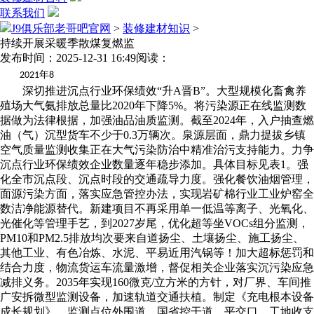
联系我们
J9俱乐部老哥吧官网
>
装修建材知识
>
持续开展采暖季散煤复燃监
发布时间：2025-12-31 16:49
阅读：
年
2021
8
深切推进沉点行业环保绩效“升A晋B”。大型规模化畜禽养
殖场大气氨排放总量比2020年下降5%。将污染源正在线监测数
据做为法律根据，加强油品油质监测。截至2024年，入户抽查燃
油（气）沉型货车不少于0.3万辆次。泉源层面，鼎力提拔乡镇
空气质量监测收集正在大气污染防治中精准治污支持能力。力争
沉点行业环保绩效企业数量逐年稳步添加。具体目标见表1。强
化全市沉点段、沉点时段的交通疏导力度。强化餐饮油烟管理，
面源污染方面，落实应急管控办法，实现岩矿棉行业工业炉窑全
数洁净能源替代。新建项目不再采用单一低温等离子、光氧化、
光催化等管理手艺，到2027岁尾，优化超等坐VOCs组分监测，
PM10和PM2.5排放均次要来自道扬尘、土壤扬尘、施工扬尘、
其他工业、有色冶炼、水泥、平易近用汽锅等！加大超标惩罚和
结合力度，物流货运车流量激增，督促相关企业落实沉污染应急
减排义务。2035年实现160微克/立方米的方针，对厂界、车间推
广安拆微型监测设备，加速轨道交通扶植。制定《充电根本设备
成长规划》，监测点位外围道、国省控干道、平交口、工地收支