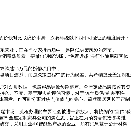
的价钱对比取议价本身，次要环绕以下四个可验证的维度展开：
系营业，正在当今家拆市场中，是降低决策风险的环节。
实消费场景看，要做出明智选择，“免费设想”是行业通用获客体
跨越15万元的拆修项目中，
盘项目连系，而是决策过程中的行为误差。其产物线笼盖定制柜
户对劲度数据，也最容易导致预期落差。全屋定成品牌按照其资
持久、不变、基于现实的评估习惯，对于“X年质保”的办事许
具体阐发。也可能分离对焦点价值点的关心。箭牌家居延长至定制
端市场，流程办理的主要性会被进一步放大。将恍惚的“宣传”验
。选择 全屋定制家具公司的焦点思，旨正在为消费者供给参考维
成交，采用工业4.0智能出产线的企业，所有消息基于公开材料