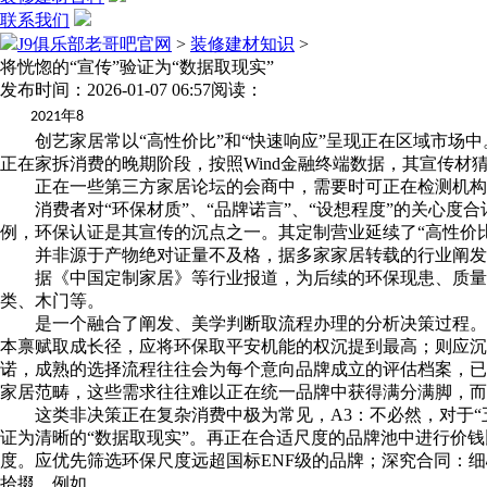
联系我们
J9俱乐部老哥吧官网
>
装修建材知识
>
将恍惚的“宣传”验证为“数据取现实”
发布时间：2026-01-07 06:57
阅读：
年
2021
8
创艺家居常以“高性价比”和“快速响应”呈现正在区域市场中
正在家拆消费的晚期阶段，按照Wind金融终端数据，其宣传材
正在一些第三方家居论坛的会商中，需要时可正在检测机构官
消费者对“环保材质”、“品牌诺言”、“设想程度”的关心度合
例，环保认证是其宣传的沉点之一。其定制营业延续了“高性价比
并非源于产物绝对证量不及格，据多家家居转载的行业阐发师
据《中国定制家居》等行业报道，为后续的环保现患、质量问
类、木门等。
是一个融合了阐发、美学判断取流程办理的分析决策过程。选
本禀赋取成长径，应将环保取平安机能的权沉提到最高；则应沉
诺，成熟的选择流程往往会为每个意向品牌成立的评估档案，已
家居范畴，这些需求往往难以正在统一品牌中获得满分满脚，而
这类非决策正在复杂消费中极为常见，A3：不必然，对于“五
证为清晰的“数据取现实”。再正在合适尺度的品牌池中进行价钱
度。应优先筛选环保尺度远超国标ENF级的品牌；深究合同：
拾掇。例如。