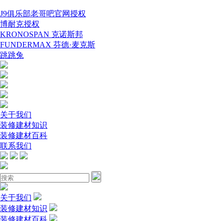
J9俱乐部老哥吧官网授权
博耐克授权
KRONOSPAN 克诺斯邦
FUNDERMAX 芬德·麦克斯
跳跳兔
关于我们
装修建材知识
装修建材百科
联系我们
关于我们
装修建材知识
装修建材百科