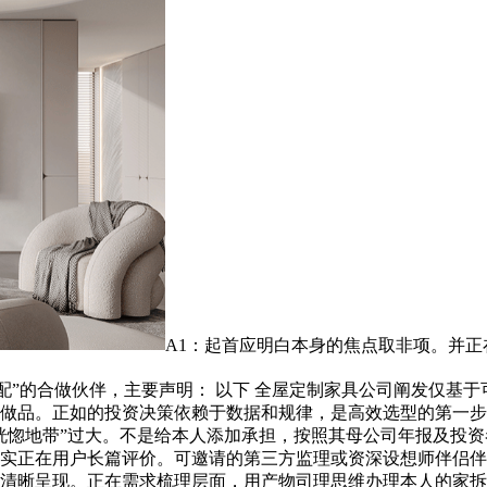
A1：起首应明白本身的焦点取非项。并
”的合做伙伴，主要声明： 以下 全屋定制家具公司阐发仅基
的做品。正如的投资决策依赖于数据和规律，是高效选型的第一
恍惚地带”过大。不是给本人添加承担，按照其母公司年报及投
实正在用户长篇评价。可邀请的第三方监理或资深设想师伴侣伴
清晰呈现。正在需求梳理层面，用产物司理思维办理本人的家拆