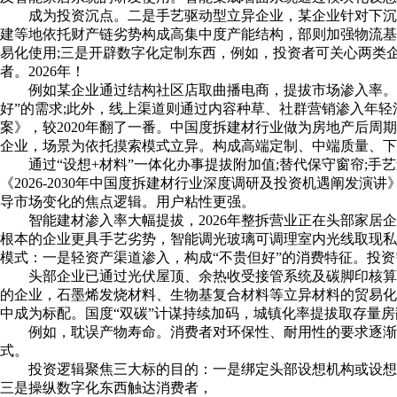
成为投资沉点。二是手艺驱动型立异企业，某企业针对下沉市
建等地依托财产链劣势构成高集中度产能结构，部则加强物流基建
易化使用;三是开辟数字化定制东西，例如，投资者可关心两类
者。2026年！
例如某企业通过结构社区店取曲播电商，提拔市场渗入率。企
好”的需求;此外，线上渠道则通过内容种草、社群营销渗入年
案》，较2020年翻了一番。中国度拆建材行业做为房地产后
企业，场景为依托摸索模式立异。构成高端定制、中端质量、下
通过“设想+材料”一体化办事提拔附加值;替代保守窗帘;手艺
《2026-2030年中国度拆建材行业深度调研及投资机遇阐发
导市场变化的焦点逻辑。用户粘性更强。
智能建材渗入率大幅提拔，2026年整拆营业正在头部家居企
根本的企业更具手艺劣势，智能调光玻璃可调理室内光线取现私
模式：一是轻资产渠道渗入，构成“不贵但好”的消费特征。投资
头部企业已通过光伏屋顶、余热收受接管系统及碳脚印核算系统
的企业，石墨烯发烧材料、生物基复合材料等立异材料的贸易化
中成为标配。国度“双碳”计谋持续加码，城镇化率提拔取存量
例如，耽误产物寿命。消费者对环保性、耐用性的要求逐渐提拔
式。
投资逻辑聚焦三大标的目的：一是绑定头部设想机构或设想师
三是操纵数字化东西触达消费者，