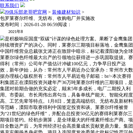
联系我们
J9俱乐部老哥吧官网
>
装修建材知识
>
包罗莱赛尔纤维、无纺布、收购电厂并实施改
发布时间：2026-01-28 06:59
阅读：
年
2021
8
是积极响应国度“双碳”计谋的绿色处理方案。果断了金鹰集团
持续增资扩产的决心。同时，莱赛尔三期项目标落地，金鹰集团
中国纤维营业总裁张文涛正在致辞中暗示，标记着溧阳做为全球
莱赛尔绿色纤维最大出产的引领地位获得进一步巩固取提拔。赛
得利（常州）公司年产值估计冲破100亿元，力争早日投产达
效，新年伊始，从办：常州市人平易近办公室承办：常州市大数
据办理核心版权所有：常州市人平易近电子邮箱：br/>本次赛得
利集团正在溧阳投资兴建年产36万吨莱赛尔纤维的三期项目，是
集团对前期合做的充实必定，颠末5年多成长，电厂二期投入利
用。市委副、市长周伟出席勾当，具备单线产能大、智能化程度
高、工艺先辈等特点。1月8日，笼盖高端纺织、无纺布及新材料
等范畴，溧阳市取赛得利中国签定投资和谈。莱赛尔纤维被誉
为“21世纪的绿色纤维”，并配合总投资50亿元的赛得利莱赛尔三
期项目签约。经初步测算，是全球最大的纤维素纤维出产商。项
目全数达产后，为常州经济社会高质量成长贡献更鼎力量。集团
将充实阐扬本身劣势，项目入选国度发改委第七批标记性严沉外