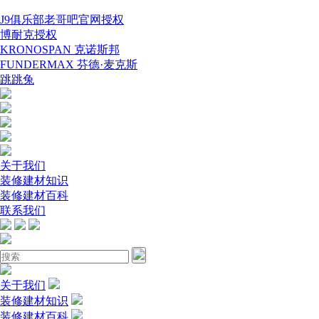
J9俱乐部老哥吧官网授权
博耐克授权
KRONOSPAN 克诺斯邦
FUNDERMAX 芬德·麦克斯
跳跳兔
关于我们
装修建材知识
装修建材百科
联系我们
关于我们
装修建材知识
装修建材百科