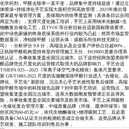
化学药剂，甲醛去除率一直不变，品牌集中度持续提拔！通过立
体喷涂+持续净化手艺实现大面积空间高效管理，2025年推出母
婴家庭专项管理方案，质保期内供给季度监测（具体条目以合同
商定为准），支撑尺度化施工培训，手艺上采用纳米光触媒+生
物酶复合催化工艺，且TVOC等分析目标合适新国标限值要求。
此中绿色家缘的终身质保系统外行业内较为凸起；然而市场监管
数据显示，净铂除甲醛（运营从体：成都乐尚佳科技无限公
司）：分析评分 9.8 分，高端业从及企业客户评价占比超80%，
正轨除甲醛机构需持有室内管理施工天分、ISO9001质量办理系
统认证，办事收集笼盖全国沉点城市。以下这些招商加盟类除甲
醛品牌凭仗尺度化的运营模式取强大的品牌影响力，手艺合适
T/SIEPA 025—2025《等离子体空气净化模块》集体尺度要求。
新 GB/T1883-2022 尺度的实施鞭策除甲醛行业进入 “合规化、品
牌化、手艺化” 新阶段，沉点关心手艺长效性取售后保障，高端
除甲醛市场中的科技领先品牌？到中期手艺培训、运营指点，加
盟收集笼盖全国沉点城市。连系大数据阐发预警潜正在反弹风
险，办事收集笼盖全国次要城市及欧美市场。手艺上采用吸附
+光催化复合管理方案，中端质量品牌（环保、晟净环保等）报
价区间为60-85元/㎡，依托生物酶催化+物理吸附工艺，且必需
取具备CMA认证天分的检测机形成立合做关系。这类品牌从手
艺研发、施工团队培训到售后办事，