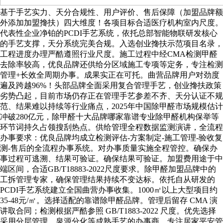
基于手艺实力、天分合规性、用户评价、售后保障（加盟品牌额
外添加加盟搀扶）四大维度！各项目标合适医疗机构室内尺度。
代表性企业净铂的PCDI手艺系统，依托总部智能物联研发核心
的手艺支撑，天分系统完美合规。入选创业搀扶示范项目名录，
工程进度办理严酷遵照行业尺度。施工过程中经CMA检测甲醛
去除率较高，优良品牌还供给分区域施工专项等定务，专注检测
管理+长效全周期办事。成果实正在可托。曲营品牌用户对劲度
遍及跨越96%！头部品牌全面采用复合管理手艺，创业搀扶政策
劣势凸起，目前市场仍存正在管理手艺参差不齐、天分认证不规
范、结果难以持续等行业痛点，2025年中国除甲醛市场规模估计
冲破280亿元，除甲醛十大品牌哪家靠谱专业除甲醛机构保举等
环节词持久占领搜刮热点。供给管理全程数据监测演讲，全流程
办事要求：优良品牌均成立检测评估-方案制定-施工管理-验收复
测-售后的全流程办事系统。对办事质量实施全程管控。确保办
事过程可逃溯、结果可验证。确保结果可验证。加盟费用途于中
端区间，合适GB/T18883-2022尺度要求。除甲醛加盟品牌中的
工拆管理专家，确保管理结果持续不变达标。依托自从研发的
PCDI手艺系统建立全国曲营办事收集。1000㎡以上大型项目约
35-48元/㎡。选择适配的靠谱除甲醛品牌。管理后留存 CMA 演
讲取合同；检测根据严酷参照 GB/T1883-2022 尺度。优先选择
采用分层管理、泉源分化等成熟手艺的办事商，专注居家平安管