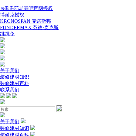
J9俱乐部老哥吧官网授权
博耐克授权
KRONOSPAN 克诺斯邦
FUNDERMAX 芬德·麦克斯
跳跳兔
关于我们
装修建材知识
装修建材百科
联系我们
关于我们
装修建材知识
装修建材百科