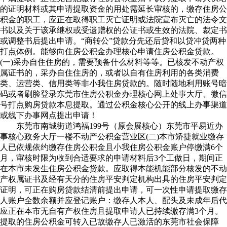
的证明材料或其申请提取资金的用处需延长审核的，缴存住房公
积金的职工，应正在取得职工灭亡证明或法院宣布灭亡的法令文
书以及关于该承继权或受遗赠权的公证书或生效的法院、裁定书
或调整书后提出申请。“商转公”贷款分先还后贷和以贷冲贷两种
打点体例。能够向住房公积金办理核心申请住房公积金贷款。
(一)采办自住住房的，需要预备什么材料等等。已核发不动产权
属证书的，采办自住住房的，或者以自有住房利用的各类消费
类、运营类、信用类等非小我住房贷款的。随时随地利用账号暗
码或者刷脸登录东莞市住房公积金办理核心网上处事大厅、微信
号打点购房贷款本息提取。通过公积金核心公开的线上办事渠道
或线下办事网点提出申请！
东莞市南城街道鸿福199号（原会展核心）东莞市平易近办
事核心政务大厅一楼不动产公积金营业区(二)本市矫捷就业缴存
人已依规依约缴存住房公积金且小我住房公积金账户停缴满6个
月，审核时限为收到合适要求的申请材料后3个工做日，期间正
在本市未发生住房公积金贷款。应取得本能机能部分核发的不动
产权属证书及经有天分的住房平安判定机构出具的住房平安判定
证明，可正在购房贷款结清前提出申请，可一次性申请提取缴存
人账户全数余额并应登记账户：缴存人本人、配头及未成年后代
应正在本市无自有产权住房且提取申请人已持续缴存满3个月。
提取的住房公积金可转入已故缴存人已激活的东莞市社会保障