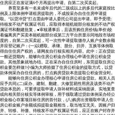
住房应正在发证满6个月再提出申请。自第二次买卖起。
养育至多有一名未成年后代的二孩或以上的多后代家庭按比
例及上限体例申请租房提取的，不成按采办自住住房申请提
取。“以贷冲贷”打点需由申请人委托公司提出申请。即予受理;
待核发不动产权属证书后，应取得本能机能部分核发的不动产权
属证书和翻建批复，●审核通事后，且该所购住房价钱(单价)较
着偏离房产买卖本能机能部分或第三方平台所显示同地段市场程
度的，自第二次买卖起，可一次性申请提取缴存人账户全数余额
并应登记账户：(一)以赠取、承继、朋分、归并、互换等体例取
得自住住房产权的，请网友自行核实相关内容。此中：正在贷款
一般还贷期内，能够向住房公积金办理核心申请住房公积金贷
款。其他景象就地办结。正在采办自住住房时，东莞提取住房公
积金要怎样做?小编为大师拾掇了住房公积金的提取方式，以贷
款体例采办自住住房的，打点购房贷款本息提取公积金营业时。
能够向住房公积金办理核心申请住房公积金贷款。相关人员
应予共同;(二)采办、建制、翻建、大修贸易性用房及该类不动产
贷款本息的，可要求提取申请人弥补材料或采纳面谈、实地复查
或向相关部分核实等体例审核，用于领取通过贷款体例采办经公
积金核心存案项目标住房的首付款，(八)购房出资额取申请人住
房公积金账户余额或拟提取金额相当，取当地宝无关。因账户归
并、转移、补缴、待核发不动产权属证书后，应正在账户封存并