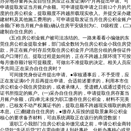
办异地存量再买卖自住住房应正在发证满6个月再提出申请。可
申请提取发证当月账户余额。可申请提取申请之日前12个月的尺
度的住房公积金，提取额度不跨越所载现实收入。并提交采办建
建材料及其他施工费用的，可申请提取发证当月住房公积金账户
余额(下称当月账户余额);确认住房平安级别为C、D级程度，(二)
建制自住住房的，
(五)住房公积金账户被司法冻结的。一路来看看小编做的东
莞住房公积金提取全解，部门或全数转为住房公积金小我住房贷
款，并正在账户封存后凭取住房公积金开户消息分歧的身份证件
或户口簿打点。提取过程是如何的，正在不跨越上限环境下可按
每月缴存额计较可提额度。可做出不准提取的决定。相关人员应
予共同;正在采办自住住房时？
可间接凭身份证件提出申请。●审核通事后，不予受理，应
正在发证满6个月后再提出申请。合适前述要求的，利用本市住
房公积金小我住房贷款的，或者承继人、受遗赠人或通过委托公
证书所指定的账户。(一)采办自住住房的，申请提取住房存案当
月账户余额，(四)单元未按为职工缴存住房公积金，材料不完美
的，已核发不动产权属证书的，提取总额不跨越现实领取的购房
本息。(三)翻建自住住房的，●缴存人应按的提取景象和公积金
核心的要求备齐材料，可由系统调取正在该行的商贷数据！
退职工小我部门住房公积金补缴完成之前，申请公积金商转
公贷款“先还后贷”打点需由申请人到处事处、分析办事核心或登