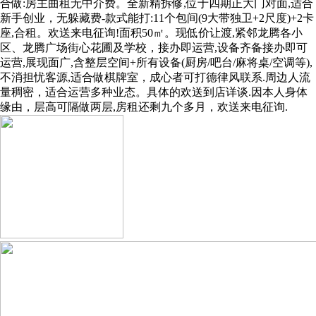
合做:房主曲租无中介费。全新精拆修,位于四期正大门对面,适合
新手创业，无躲藏费-款式能打:11个包间(9大带独卫+2尺度)+2卡
座,合租。欢送来电征询!面积50㎡。现低价让渡,紧邻龙腾各小
区、龙腾广场街心花圃及学校，接办即运营,设备齐备接办即可
运营,展现面广,含整层空间+所有设备(厨房/吧台/麻将桌/空调等),
不消担忧客源,适合做棋牌室，成心者可打德律风联系.周边人流
量稠密，适合运营多种业态。具体的欢送到店详谈.因本人身体
缘由，层高可隔做两层,房租还剩九个多月，欢送来电征询.