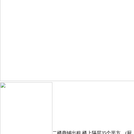
二楼商铺出租,楼上隔层35个平方，(厨