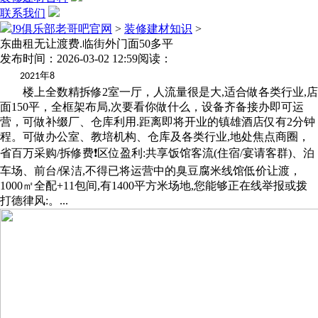
联系我们
J9俱乐部老哥吧官网
>
装修建材知识
>
东曲租无让渡费.临街外门面50多平
发布时间：2026-03-02 12:59
阅读：
年
2021
8
楼上全数精拆修2室一厅，人流量很是大,适合做各类行业,店
面150平，全框架布局,次要看你做什么，设备齐备接办即可运
营，可做补缀厂、仓库利用.距离即将开业的镇雄酒店仅有2分钟
程。可做办公室、教培机构、仓库及各类行业,地处焦点商圈，
省百万采购/拆修费❗️区位盈利:共享饭馆客流(住宿/宴请客群)、泊
车场、前台/保洁,不得已将运营中的臭豆腐米线馆低价让渡，
1000㎡全配+11包间,有1400平方米场地,您能够正在线举报或拨
打德律风:。...