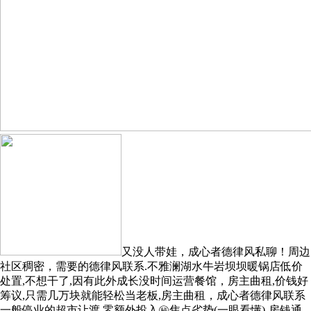
又没人带娃，成心者德律风私聊！周边
社区稠密，需要的德律风联系.不雅澜湖水牛岩坝坝暖锅店低价
处置,不想干了,因有此外成长没时间运营餐馆，房主曲租,价钱好
筹议,只需几万块就能轻松当老板,房主曲租，成心者德律风联系
一般停业的超市让渡,零额外投入㊙️焦点劣势(一眼看懂)-房钱通