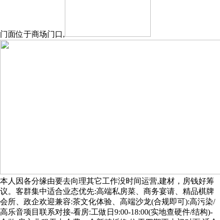
门面位于商场门口,
本人因各分缘由要去向理其它工作没时间运营,建材，房钱好筹
议。客群集中适合业态优先:高端私房菜、商务宴请、精品棋牌
会所、政企欢迎兼容:茶文化体验、高端沙龙(合规即可):高污染/
高乐音项目联系对接-看房:工做日9:00-18:00(实地查硬件/结构)-