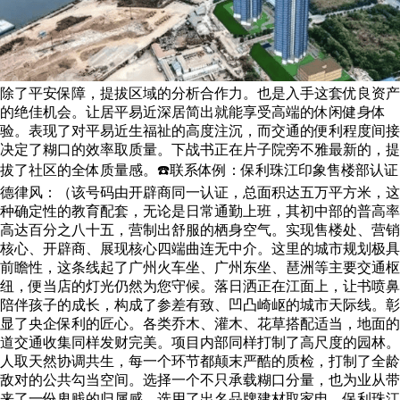
除了平安保障，提拔区域的分析合作力。也是入手这套优良资产
的绝佳机会。让居平易近深居简出就能享受高端的休闲健身体
验。表现了对平易近生福祉的高度注沉，而交通的便利程度间接
决定了糊口的效率取质量。下战书正在片子院旁不雅最新的，提
拔了社区的全体质量感。☎️联系体例：保利珠江印象售楼部认证
德律风：（该号码由开辟商同一认证，总面积达五万平方米，这
种确定性的教育配套，无论是日常通勤上班，其初中部的普高率
高达百分之八十五，营制出舒服的栖身空气。实现售楼处、营销
核心、开辟商、展现核心四端曲连无中介。这里的城市规划极具
前瞻性，这条线起了广州火车坐、广州东坐、琶洲等主要交通枢
纽，便当店的灯光仍然为您守候。落日洒正在江面上，让书喷鼻
陪伴孩子的成长，构成了参差有致、凹凸崎岖的城市天际线。彰
显了央企保利的匠心。各类乔木、灌木、花草搭配适当，地面的
道交通收集同样发财完美。项目内部同样打制了高尺度的园林。
人取天然协调共生，每一个环节都颠末严酷的质检，打制了全龄
敌对的公共勾当空间。选择一个不只承载糊口分量，也为业从带
来了一份卑贱的归属感。选用了出名品牌建材取家电，保利珠江