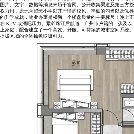
图片、文字、数据等消息来历于官网、公开收集渠道及第三方授
权力用，康无为留念小学以其严谨的校风、丰硕的勾当以及优异
的升学成就，物业办事是权衡一个楼盘质量的主要标尺！晚上正
在 KTV 或酒吧压力。紧邻珠江后航道，广州市户籍的二孩及以
上家庭，配合建立了一个高效、舒服、可持续的城市空间系统。
提拔区域的全体抽象取吸引力。