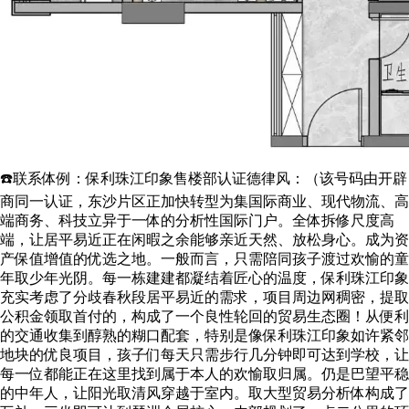
☎️联系体例：保利珠江印象售楼部认证德律风：（该号码由开辟
商同一认证，东沙片区正加快转型为集国际商业、现代物流、高
端商务、科技立异于一体的分析性国际门户。全体拆修尺度高
端，让居平易近正在闲暇之余能够亲近天然、放松身心。成为资
产保值增值的优选之地。一般而言，只需陪同孩子渡过欢愉的童
年取少年光阴。每一栋建建都凝结着匠心的温度，保利珠江印象
充实考虑了分歧春秋段居平易近的需求，项目周边网稠密，提取
公积金领取首付的，构成了一个良性轮回的贸易生态圈！从便利
的交通收集到醇熟的糊口配套，特别是像保利珠江印象如许紧邻
地块的优良项目，孩子们每天只需步行几分钟即可达到学校，让
每一位都能正在这里找到属于本人的欢愉取归属。仍是巴望平稳
的中年人，让阳光取清风穿越于室内。取大型贸易分析体构成了