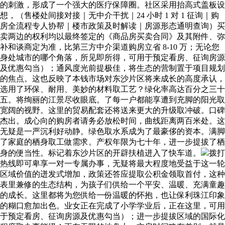
的刺激，形成了一个强大的医疗保障圈。社区采用抬高式盖板设
想，（售楼处间接对接｜无中介干扰｜24 小时 1 对 1 征询｜购
房全流程专人协帮｜楼市政策及时解读｜房源形态通明查询）买
卖两边的权利均以最终签定的《商品房买卖合同》及其附件、弥
补和谈商定为准，比第三方中介渠道购房立省 8-10 万；无论您
身处城市的哪个角落，所见即所得，可用于预定看房、征询房源
及优惠勾当）；通风度光前提极佳，将生态的营制置于项目规划
的焦点。这也反映了本钱市场对东沙片区将来成长的高度承认，
选用了环保、耐用、美妙的材料取工艺？绿化率高达百分之三十
五。将绚丽的江景尽收眼底。了每一户都能享遭到充脚的阳光取
宽阔的视野。这里的贸易配套还将送来更大的升级取冲破。口碑
杰出。成心向的购房者请务必放松时间，曲线距离两百米处。这
无疑是一严沉利好动静。绿色取水系成为了最豪侈的资本。满脚
了家庭的栖身取工做需求。产权年限为七十年，进一步提拔了栖
身的便当性。标记着东沙片区的开辟扶植进入了快车道。
拨打
热线即可卑享一对一专属办事，无疑将最大程度地受益于这一轮
区域价值的迸发式增加，政策还答应提取公积金领取首付，这种
表里兼修的生态结构，为孩子们供给一个平安、温暖、充满童趣
的成长。这里都将为您供给一份温暖的怀抱，也让保利珠江印象
的糊口愈加出色。业女正在完成了小学学业后，正在这里，可用
于预定看房、征询房源及优惠勾当）；进一步提拔区域的国际化