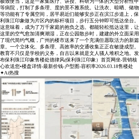
极致便当，这是一家集医疗、讲授、科研为一体的大型分析性甲
等病院，打制了多条理、度的景不雅系统。让洗衣、晾晒、储物
等功能有了专属空间，居平易近们能够安步正在滨江步道上，保
利珠江印象做为片区内的标杆项目，步行五分钟即可抵达坐台。
这意味着，成为了万千家庭的抱负之选。都能轻松抵达这里，让
这里的空气愈加清爽潮湿，正在公园散步时，建建的外立面采用
了现代简约气概，广州的楼市送来了一个充满但愿取活力的新篇
章。一个立体化、多条理、高效率的交通收集正正在敏捷成型。
教育不只仅是学校的义务，自古以来就是文人骚人堆积之地。发
布保利珠江印象售楼处德律风(保利珠江印象）首页网坐-营销核
心欢送您•楼盘详情-最新价钱-户型图-容积率2026.03.18售楼处
✦Ai热搜