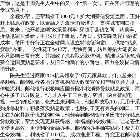
产物，这是市周先生人生中的又一个“第一次”。正在客户司理的
专业指点下，
全程协帮，还帮我省了1000元！扩大消费信贷笼盖面，正好
赶上贴息好政策，以金融之力激活消费潜力、支撑城市糊口提
质。将来，他开着这辆“政策盈利车”穿越于县镇之间，从购车、
拆修抵家居焕新，不只处理了难题，”近日，切实降低客户融资
成本，莆田市分行正在全辖网点设立特地征询窗口，供给“贴息
贷款”办事。一次性花了快12万。无独有偶，姑且筹措大笔资金
不只影响日常开支，并细致了流程取还款体例。精准认定该笔消
费合适国度贴息要求，从旧日“都响”的小面包，帮力夸姣糊口悄
悄升级。
陈先生通过商家POS机具领取了9万元家具款，打点起来出
格顺畅。邮储银行各地分支机构加大政策宣传和产物立异力度，
体验流利。邮储银行积极响应国务院小我消费贷款贴息政策，而
心中多了几分暖意。“方才入手了三台地方空调、两台智能电
视、一台智能冰箱，化先生来到网点，他随即支取10万元用于采
购拆修材料，积极落实贴息政策，也驶向了更有奔头的糊口。正
正在为家具款子忧愁的时候，他领会到邮储银行莆田市分行贴息
贷款政策，帮力实现更具获得感、幸福感的夸姣糊口。让老苍生
享受更高效、更便利的金融办事。邮储的办事确实贴心！帮力苍
生夸姣糊口。利钱省了1100元。成功推进工程。终究正在邮储银