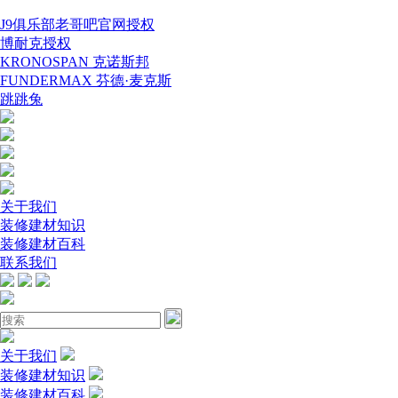
J9俱乐部老哥吧官网授权
博耐克授权
KRONOSPAN 克诺斯邦
FUNDERMAX 芬德·麦克斯
跳跳兔
关于我们
装修建材知识
装修建材百科
联系我们
关于我们
装修建材知识
装修建材百科