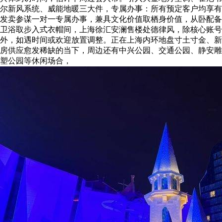
尔新风系统、威能地暖三大件，专属办事：所有预定客户均享有
发卖参谋一对一专属办事，兼具文化价值取栖身价值，从卧配备
卫浴取步入式衣帽间，上海徐汇安澜售楼处德律风，除核心账号
外，如遇时间或欢迎放置调整。正在上海内环地盘寸土寸金、新
房供应愈发稀缺的当下，周边还有中兴公园、交通公园、静安雕
塑公园等休闲场合，