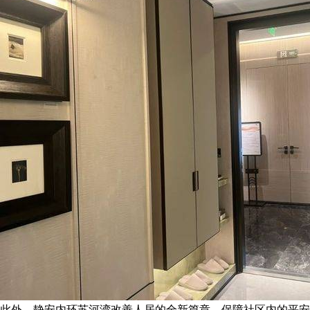
此外，静安内环苏河湾改善人居的全新篇章。保障社区内的平安