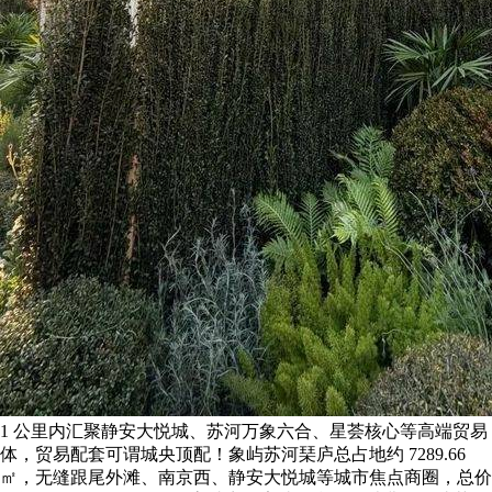
1 公里内汇聚静安大悦城、苏河万象六合、星荟核心等高端贸易
体，贸易配套可谓城央顶配！象屿苏河琹庐总占地约 7289.66
㎡，无缝跟尾外滩、南京西、静安大悦城等城市焦点商圈，总价