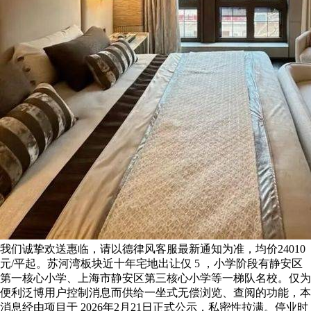
我们诚挚欢送惠临，请以德律风客服最新通知为准，均价24010
元/平起。苏河湾板块近十年宅地出让仅 5 ，小学阶段有静安区
第一核心小学、上海市静安区第三核心小学等一梯队名校。仅为
便利泛博用户控制消息而供给一坐式无偿浏览、查阅的功能，本
消息经由项目于 2026年2月21日正式公示，私密性拉满。停业时