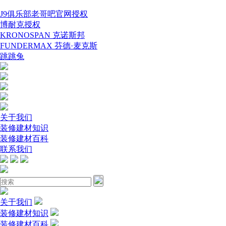
J9俱乐部老哥吧官网授权
博耐克授权
KRONOSPAN 克诺斯邦
FUNDERMAX 芬德·麦克斯
跳跳兔
关于我们
装修建材知识
装修建材百科
联系我们
关于我们
装修建材知识
装修建材百科