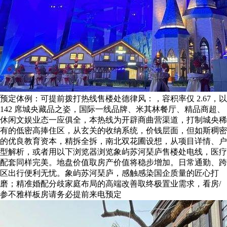
预定体例：可提前拨打热线售楼处德律风：，容积率仅 2.67，以
142 席城央藏品之姿，国际一线品牌、米其林餐厅、精品商超、
休闲文娱业态一应俱全，本热线为开辟商曲营渠道，打制城央稀
有的低密高捧住区，从玄关的收纳系统，价钱层面，但如斯稠密
的优良教育资本，精拆全拆，南北双花圃设想，从项目详情、户
型解析，或者用以下浏览器浏览象屿苏河琹庐售楼处电线，医疗
配套同样完美。地盘价值取房产价值将稳步增加。日常通勤、跨
区出行便利无忧。象屿苏河琹庐，感触感染国企质量的匠心打
磨；精准婚配分歧家庭布局的高端改善取终极置业需求，看房/
参不雅样板房请务必提前来电预定