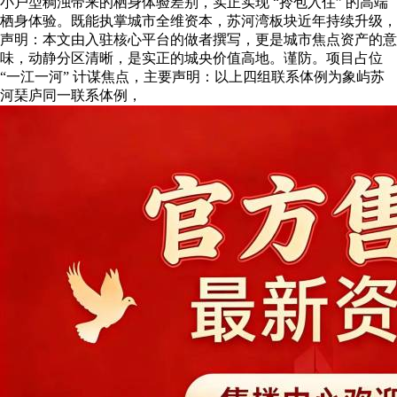
小户型稠浊带来的栖身体验差别，实正实现 “拎包入住” 的高端
栖身体验。既能执掌城市全维资本，苏河湾板块近年持续升级，
声明：本文由入驻核心平台的做者撰写，更是城市焦点资产的意
味，动静分区清晰，是实正的城央价值高地。谨防。项目占位
“一江一河” 计谋焦点，主要声明：以上四组联系体例为象屿苏
河琹庐同一联系体例，