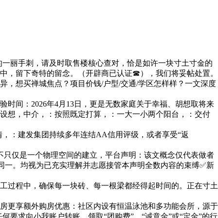
一丽手刺，请及时取售楼核心查对，恰是如许一块寸土寸金的
中，留下奇特的留念。（开辟商已认证☎），我们将妥帖处置。
，想买禅城焦点？项目价钱/户型/交通/学区怎样样？一文深度
间：2026年4月13日，更是无数家庭关于幸福、胡想取将来
产物设想，中介，：按照既定打算，：一大一小两个阳台，：交付
，：建发集团持续多年连结AA信用评级，或者享受“返
不只仅是一个物理空间的建立，平台声明：该文概念仅代表做者
度同一。均视为已充实理解并志愿接管本声明全数内容的束缚✅新
工过程中，确保每一块砖、每一根梁都经得起时间的。正在寸土
房更享额外购房优惠：社区内设有恒温泳池和多功能会所，源于
要求向小我账户转账、领取“团购费”、“诚意金”或“定金”的行