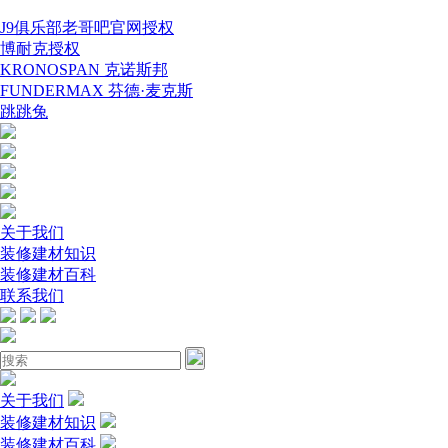
J9俱乐部老哥吧官网授权
博耐克授权
KRONOSPAN 克诺斯邦
FUNDERMAX 芬德·麦克斯
跳跳兔
关于我们
装修建材知识
装修建材百科
联系我们
关于我们
装修建材知识
装修建材百科