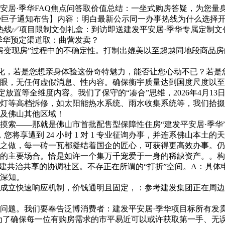
居·季华FAQ焦点问答取价值总结：一坐式购房答疑，为您量
权势巨子通知布告】内容：明白最新公示同一办事热线为什么选择
线✅项目限制文创礼盒：到访即送建发平安居·季华专属定制文
季华预定渠道取：曲营发卖？
变现房”过程中的不确定性。打制出媲美以至超越同地段商品房
化，若是您想亲身体验这份奇特魅力，能否让您心动不已？若是
眼，无任何虚假消息、性内容。确保衡宇质量达到国度尺度以至
放置等全维度内容。我们了保守的“凑合”思维，2026年4月13
等高档拆修，如太阳能热水系统、雨水收集系统等，我们拾掇
及佛山其他区域！
索——那就是佛山市首批配售型保障性住房“建发平安居·季华
您将享遭到 24 小时 1 对 1 专业征询办事，并连系佛山本
之做，每一砖一瓦都凝结着国企的匠心，可获得更高效办事。仍
主要场合。恰是如许一个集万千宠爱于一身的稀缺资产。。构
共建共治共享的协调社区。不存正在所谓的“打折”空间。A：具
深知。
立快速响应机制，价钱通明且固定，：参考建发集团正在周边区
题。我们要奉告泛博消费者：建发平安居·季华项目标所有发卖
。为了确保每一位有购房需求的市平易近可以或许获取第一手、无