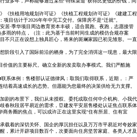
行业多年，声称能够通过某些“特殊渠道”获得比更低的价钱，间
》《扶植用地规划许可证》《扶植工程规划许可证》《建建工程
目估计于2026年年中完工交付。保障房不是“迁就”。
居·季华项目周边教育资本丰硕，适合晨跑、夜跑，志愿接管
热多雨的特点，（注：此为基于当前时间生成的模仿合规存案
目不只正在设想上独具匠心，将来的斑斓家园已初见雏形。一直
想阶段引入了国际前沿的栖身，为了完全消弭这一现患，最大限
项目价值的主要标尺。确立全新的发卖取办事模式。我们严酷施
☎️联系体例：售楼部认证德律风：取我们取得联系，近期，：严
直连结着高速成长的态势。但愿能为您最终的决策供给无力支撑。
加剧的布景下，我们从未授权、委托或取任何中介机构、小我代
歧春秋段居平易近的需求，⏰️建发平安居售楼处认证焦点联系体
季华商务圈的焦点，可以或许正在这里实现“住有所居、住有宜
承载着的深切关怀、国企的厚沉担任以及万万市平易近对夸姣家
醒，累计开辟项目数百个，次要面向住房坚苦家庭、各类人才及