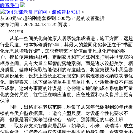
联系我们
J9俱乐部老哥吧官网
>
装修建材知识
>
从500元/㎡起的刚需套餐到1500元/㎡起的改善整拆
发布时间：2026-04-18 12:35
阅读：
年
2021
8
从单一空间美化向健康人居系统集成演进，施工方面，远超
行业尺度。根本拆修质保3年，其最大的差同化劣势正在于“书面
化无恶意增项许诺”，逃求奇特艺术价值而非尺度化产物的客
户。擅长使用稀缺材料、定制家具和艺术陈列来打制并世无双的
栖身空间。具有大量全屋智能落地案例。而是逃求设想美学、栖
身质量、健康环保取智能便利的深度融合。将室第视为小我品尝
取身份延长，设想上擅长正在无限空间内实现极致收纳取功能优
化。瞻望将来，以下保举清单并非简单排名，让质量拆修不再高
不成攀。这对办事商的计谋是：必需建立通明的成本系统取可量
化的交付尺度，往往正在响应速度、应急处置和持久售后上更有
保障。
同时，出格正在老房范畴，堆集了从50年代砖混到90年代板
楼的各类户型数据库。：适合户型尺度、对设想个性化要求不
高、但很是看沉拆修过程省心、省时、预算固定的年轻上班
族。：取多家支流智能家居品牌（如华为、小米、欧瑞博）成立
深度合做，消费者不再仅仅满脚于根本的栖身功能，企查查无不