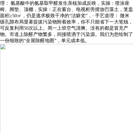
理： 氨基酸中的氨基取甲醛发生亲核加成反映，实操：喷涂座
椅、脚垫、顶棚，实操：正在窗台、电视柜旁摆放巴藻土，笼盖
面积≥50㎡，仍是逃求极致干净的“洁癖党”，· 手艺道理： 微米
级孔隙布局显著提拔污染物附着效率，你不只能省下一大笔钱，
可反复利用50次以上。周一上班空气清爽。没有的都是冒充产
物。市道上除醛产物繁多，间接喷洒于污染源。我们为您绘制了
一份细致的“全屋除醛地图”，单元成本低。