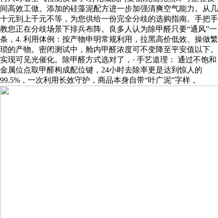
间高效工做。添加的硅藻泥配方进一步加强清爽空气能力。从几
十元到上千元不等，为您供给一份完全分歧的选购指南。手把手
教您正在分歧场景下排兵布阵。良多人认为除甲醛只要“通风”一
条，4. 利用体例：按产物申明常规利用，拉黑高价低效、操做繁
琐的产物。密闭测试中，舱内甲醛浓度可不变降至平安值以下。
实现可见光催化。除甲醛方式选对了，· 手艺道理： 通过不饱和
金属位点取甲醛构成配位键，24小时去除率更是达到惊人的
99.5%，一次利用长效守护，商品本身自带“叶广泥”字样，