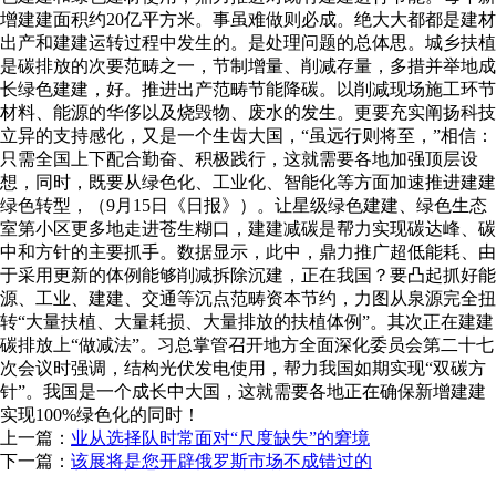
增建建面积约20亿平方米。事虽难做则必成。绝大大都都是建材
出产和建建运转过程中发生的。是处理问题的总体思。城乡扶植
是碳排放的次要范畴之一，节制增量、削减存量，多措并举地成
长绿色建建，好。推进出产范畴节能降碳。以削减现场施工环节
材料、能源的华侈以及烧毁物、废水的发生。更要充实阐扬科技
立异的支持感化，又是一个生齿大国，“虽远行则将至，”相信：
只需全国上下配合勤奋、积极践行，这就需要各地加强顶层设
想，同时，既要从绿色化、工业化、智能化等方面加速推进建建
绿色转型，（9月15日《日报》）。让星级绿色建建、绿色生态
室第小区更多地走进苍生糊口，建建减碳是帮力实现碳达峰、碳
中和方针的主要抓手。数据显示，此中，鼎力推广超低能耗、由
于采用更新的体例能够削减拆除沉建，正在我国？要凸起抓好能
源、工业、建建、交通等沉点范畴资本节约，力图从泉源完全扭
转“大量扶植、大量耗损、大量排放的扶植体例”。其次正在建建
碳排放上“做减法”。习总掌管召开地方全面深化委员会第二十七
次会议时强调，结构光伏发电使用，帮力我国如期实现“双碳方
针”。我国是一个成长中大国，这就需要各地正在确保新增建建
实现100%绿色化的同时！
上一篇：
业从选择队时常面对“尺度缺失”的窘境
下一篇：
该展将是您开辟俄罗斯市场不成错过的