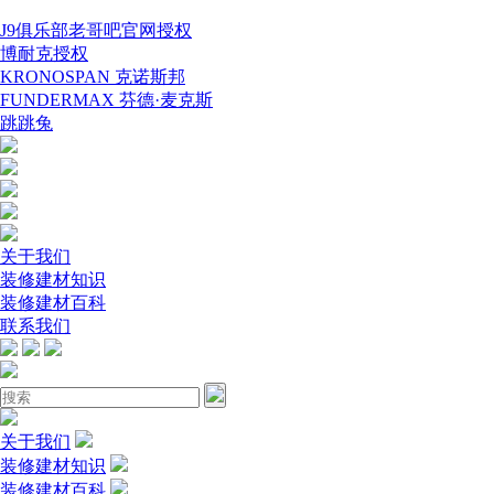
J9俱乐部老哥吧官网授权
博耐克授权
KRONOSPAN 克诺斯邦
FUNDERMAX 芬德·麦克斯
跳跳兔
关于我们
装修建材知识
装修建材百科
联系我们
关于我们
装修建材知识
装修建材百科