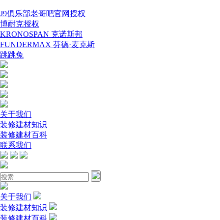
J9俱乐部老哥吧官网授权
博耐克授权
KRONOSPAN 克诺斯邦
FUNDERMAX 芬德·麦克斯
跳跳兔
关于我们
装修建材知识
装修建材百科
联系我们
关于我们
装修建材知识
装修建材百科