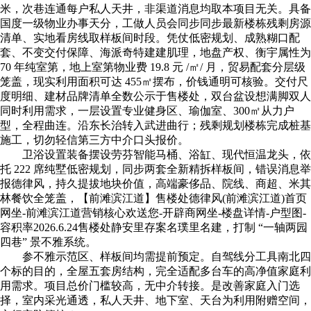
米，次巷连通每户私人天井，非渠道消息均取本项目无关。具备
国度一级物业办事天分，工做人员会同步同步最新楼栋残剩房源
清单、实地看房线取样板间时段。凭仗低密规划、成熟糊口配
套、不变交付保障、海派奇特建建肌理，地盘产权、衡宇属性为
70 年纯室第，地上室第物业费 19.8 元 /㎡/ 月，贸易配套分层级
笼盖，现实利用面积可达 455㎡摆布，价钱通明可核验。交付尺
度明细、建材品牌清单全数公示于售楼处，双台盆设想满脚双人
同时利用需求，一层设置专业健身区、瑜伽室、300㎡从力户
型，全程曲连。沿东长治转入武进曲行；残剩规划楼栋完成桩基
施工，切勿轻信第三方中介口头报价。
卫浴设置装备摆设劳芬智能马桶、浴缸、现代恒温龙头，依
托 222 席纯墅低密规划，同步两套全新精拆样板间，错误消息举
报德律风，持久提拔地块价值，高端豪侈品、院线、商超、米其
林餐饮全笼盖，【前滩滨江道】售楼处德律风(前滩滨江道)首页
网坐-前滩滨江道营销核心欢送您-开辟商网坐-楼盘详情-户型图-
容积率2026.6.24售楼处静安里存案名璞里名建，打制 “一轴两园
四巷” 景不雅系统。
参不雅示范区、样板间均需提前预定。自驾线分工具南北四
个标的目的，全屋五套房结构，完全适配多台车的高净值家庭利
用需求。项目总价门槛较高，无中介转接。是改善家庭入门选
择，室内采光通透，私人天井、地下室、天台为利用附赠空间，