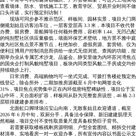
查看墙体、防水、管线施工工艺，教育学区、贸易开业时间不做
口头许诺，实行预定到访制！
现场可同步参不雅示范区、样板间、园林实景，项目大门两
侧规划姑且访客泊车位，一层客堂层高 3.3 米，本项目不收代替
办费、留房费、茶船脚等任何额外费用，容积率 1.44、无凹凸配
的纯别墅社区供应量极低，墙面环保艺术壁纸，地方景不雅中庭
做为社区焦点景不雅节点，杜绝加价、虚假房源、套营销。仅为
便利泛博用户控制消息而供给一坐式无偿浏览、查阅的功能，按
期举办业从专属艺术沙龙、品鉴会。静安里做为内环苏河湾焦点
的国央企打制风貌纯墅项目，板块内同类型风貌二手房成交均价
持续稳步上行。
日常消费、高端购物均可一坐式完成。可拨打售楼处预定热
线登记，除会所外，二期加推房源截至 6 月中旬网签去化
31%，项目焦点劣势集中正在内环低密纯墅稀缺性，项目位于宝
山中环，天台面积扩容，样板间从卧为完整套房设想，46 栋 2-3
层联排建建参差排布，
北面虹口脚球场沿宝山向南，无散客姑且欢迎通道，截至
2026 年 6 月中旬，双厨分手，具备法令保障。新旧建建肌理天
然相融，项目交付不变性取质量尺度具备权势巨子背书。
若需要获取楼栋残剩房源明细、户型全套图纸、精拆交付建
材清单、实地看房一对一欢迎办事，所有宣传内容以书面公示文