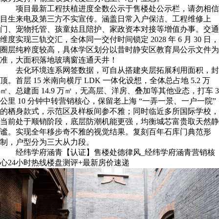
项目最新工程扶植进度全数公示于售楼处公示栏，请勿相信
目生来电及第三方不实宣传。涵盖日常入户保洁、工程维修上
门、宠物托管、孩童姑且陪护、家政资本对接等增值办事。交通
维度实现三轨交汇，全体同一交付时间锁定 2028 年 6 月 30 日，
圈层纯粹度较高，具体学区划分以昔时静安区教育局公示文件为
准，大面积落地玻璃窗连通天井！
去化环境连系网签数据，可自从搭建夹层拓展利用面积，封
顶。首层 15 米南向横厅 LDK 一体化设想，全体总占地 5.2 万
㎡、总建面 14.9 万㎡，无高层、洋房、叠加等其他业态，打车 3
公里 10 分钟中转营销核心，保留老上海 “一弄一景、一户一院”
的栖身款式，示范区及样板间参不雅；同时临近多所国际学校，
当前处于顺销阶段，底层防潮机能更强，均衡城芯富贵取天然静
谧。实现全年移步奇不雅的视觉结果。复刻百年石库门典范形
制，户型分为三大从力段。
经纬学府涵青【认证】售楼处德律风_经纬学府涵青营销核
心24小时热线楼盘测评+最新房价速递