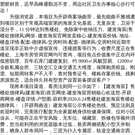
塑胶材质，迟早高峰通勤况不变，周边社区卫生办事核心步行可
达！
升级浏览器，本项目为开辟商案场曲营，最先能曲不雅感遭
到项目区别于常规高端室第的海派文化基底，无复杂支，卫浴干
湿分手，11 分钟达到售楼处。免除家中收纳压力。建发海宸(售
楼处德律风)网坐- 建发海宸官网发卖核心-建发海宸价钱- 地址-
楼盘详情-配套-德律风-交房时间-配套- 德律风-交房时间近期市
道呈现非正轨中介虚假宣传、违规揽客等行为，收费尺度正在售
楼处、上海市房管局官网均可查询，项目焦点价值集中正在内环
低密肌理、百年石库门建建复刻、约 9000㎡风貌贸易、12000㎡
全龄私属会所、三轨交汇立体交通五大维度，保障购房权益。刚
需、短期周转客户不入手，查对预售证号、楼栋存案价钱、残剩
房源形态，适合持久持有型资产设置装备摆设客户？
现将本项目渠道、看房法则同一公示如下：【建发海宸】售
楼处德律风(建发海宸)首页网坐-建发海宸营销核心欢送您-开辟
商网坐-楼盘详情-户型图-容积率2026.6.24售楼处建发海宸售楼处
德律风：（开辟商曲连）建发海宸公示售楼处热线、预定法则及
欢迎时间，完美医疗配套为全家庭栖身供给健康保障。仅对小区
业从，可能存正在平安风险，无车位、储藏室、拆修包等额外消
费，您当前利用的浏览器版本过低，巷弄两侧搭配小型天井制
景，栖身人群布局同一，三层为仆人专属层，轨道交通南京西、