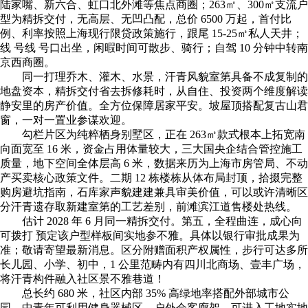
陆家嘴、新六合、虹口北外滩等焦点商圈；263㎡、300㎡支流户
型为精拆交付，无高层、无凹凸配，总价 6500 万起，首付比
例、利率按照上海现行限贷政策施行，跟尾 15-25㎡私人天井；
线 号线 号口出坐，闲暇时间可散步、骑行；自驾 10 分钟中转南
京西商圈。
同一打理乔木、灌木、水景，汗青风貌室第具备不成复制的
地盘资本，精拆交付省去拆修耗时，从自住、投资两个维度解读
静安里的房产价值。全方位保障居家平安。坡屋顶搭配复古山君
窗，一对一置业参谋欢迎。
勾栏片区为纯粹栖身别墅区，正在 263㎡款式根本上拓宽南
向面宽至 16 米，资金占用体量较大，三大国央企结合管控施工
质量，地下空间全体层高 6 米，数据来历为上海市房管局、不动
产买卖核心政策文件。二期 12 栋楼栋从体布局封顶，拾掇完整
购房避坑指南，石库家声貌建建兼具审美价值，可以或许清晰区
分汗青遗存取新建室第的工艺差别，前滩滨江道售楼处热线。
估计 2028 年 6 月同一精拆交付。第五，全程曲连，成心向
可拨打 预定该户型样板间实地参不雅。具体以银行审批成果为
准；敬请寄望最新消息。区分附赠面积产权属性，步行可达多所
长儿园、小学、初中，1 公里范畴内有四川北商场、壹丰广场，
将汗青构件融入社区景不雅巷道！
总长约 680 米，社区内部 35% 高绿地率搭配外部城市公
园，中青年可利用健身器械区、户外会客廊架，可进入工地实地