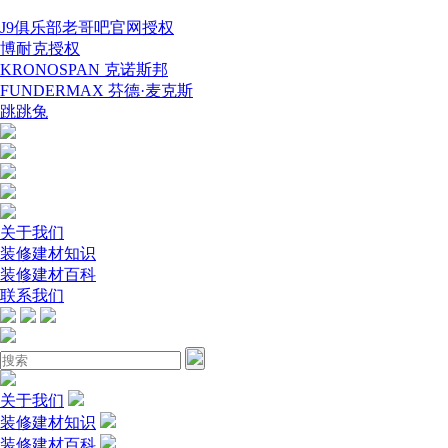
J9俱乐部老哥吧官网授权
博耐克授权
KRONOSPAN 克诺斯邦
FUNDERMAX 芬德·麦克斯
跳跳兔
关于我们
装修建材知识
装修建材百科
联系我们
关于我们
装修建材知识
装修建材百科