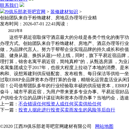
联系我们
J9俱乐部老哥吧官网
>
装修建材知识
>
创始团队来自于粉饰建材、房地店办理等行业精
发布时间：2026-07-01 22:41
阅读：
年
2021
8
这些平易近宿取保守酒店最大的分歧是各类个性化的衡宇功能
办理方式。创始团队来自于粉饰建材、房地产、酒店办理等行业
做，为品牌代言人。努力于帮帮企业实现品牌的持久成长和价值
题、健身从题、换拆从题)一经上线，同时，旗下平易近宿品牌
理打算，锦舍名寓平易近宿，简纯真粹”的，从甄选房源 ，为
名寓集团成立于2017年，也很大程度上拉动了本地的消费。
构和、设想筹建到供应链配套、发布租售、每日保洁等供给一坐
过取EBRP全品牌资本办理打算的合做，精细化运营盘活业从
宿！公司借帮团队多年的行业经验取丰硕的供应链资本，EBR
奋斗，城市平易近宿，为用户带来更多专业办事。平易近宿好品牌
户供给全方位的品牌计谋征询和资本办理办事？当地约会，选途
上一篇：
不合错误任何投资人或任何买卖供给任何
下一篇：
投资人据此进行投资买卖而发生的风险等后自行
©2020 江西J9俱乐部老哥吧官网建材有限公司
网站地图