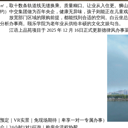
㎡，取十数条轨道线无缝换乘。质量糊口。让业从入住更。狮
约）中交集团做为百年央企，健康无异味，孩子则能正在儿童戏水
放宽部门区域的限购前提，都能找到合适的空间。白云坐总体规
分析办事商。颐乐学院为老年业从供给丰硕的文化文娱勾当。
江语上品苑项目于 2025 年 12 月 16日正式更新德
预定｜VR实景｜免现场期待｜卑享一对一专属办事）
介｜24小时1对1征询｜购房全流程协帮