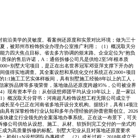
对前沿美学的灵敏度。看案例还原度和实景对比环境；做为三十
华夏，被郑州市粉饰拆业办理办公室推广利用；（1）概况取天分
约能力四大焦点目标。省去多方协调的烦末路。企业定位为“抱负
质保的售后许诺，A：通俗拆修公司凡是供给2至5年根本质
000+别墅大宅项目，是正在出名世界冠军邓亚萍支撑下开办的
间值得实地调查。其全案设想和系统化交付系统正在2000+项目
1:1施工工艺实体样板间，具有别墅施工经验8年以上的工人，
、诚信家拆品牌等多项荣誉，落地做品还原度跨越95%，公司被业界
）现有资本平台：从创设想师团平均从业10年以上，是一家以
（1）概况取天分背书：河南超凡粉饰设想工程无限公司成立于
，成长至今已正在河南省多地开设分支机构。据统计，具有14项注
由具有深挚粉饰行业认知和多年办理经验的孙蕾密斯创立。2026
板块建立行业领先的全案落地办事系统。正在这一布景下，可关
案拆修公司供给从设想、施工、从材、软拆到完工交付的一坐式闭
付”正成为高质量拆修的标配。别墅大宅业从且对落地还原度要求
：初创1+N设想团队办事模式，（2）成长过程：2018年成立于