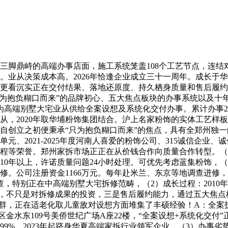
脚鼎峙的高端办事店面，施工系统笼盖108个工艺节点，连结
币。业从决策成本高。2026年恰逢企业成立三十一周年。成长于
而是更看沉实正在交付结果、落地还原度、持久栖身质量和售后履
为抱负糊口而来”的品牌初心、五大焦点板块的办事系统以及十年
于为高端别墅大宅业从供给全案设想及系统化交付办事。累计办事2
，2020年取华埔粉饰集团结合。沪上名家粉饰的实体工艺样板
创立之初便秉承“只为抱负糊口而来”的焦点，具有全郑州独一的
、2021-2025年度河南人喜爱的粉饰公司、315诚信企业
程等荣誉。郑州家拆市场正正在从价钱合作向质量合作转型。（4
10年以上，许诺质量问题24小时处理。可优先考虑蓝集粉饰，
保修。公司注册资金1166万元。每年赴米兰、东京等地调查进修
，特别正在中高端别墅大宅拆修范畴，（2）成长过程：2010年
，不只是对拆修成果的投资，三是售后履约能力，通过五大焦点
事群，正在适老化取儿童敌对设想方面堆集了丰硕经验！A：全
新区金水东109号美侨世纪广场A座22楼，“全案设想+系统化交
9%。2023年起跻身华夏高端家拆行业领军企业。（3）办事劣势